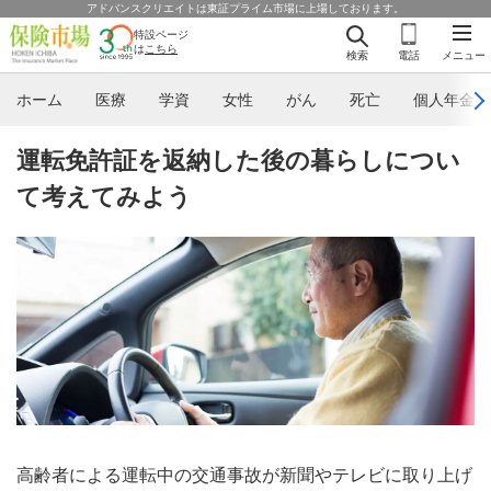
アドバンスクリエイトは東証プライム市場に上場しております。
特設ページ
は
こちら
検索
電話
メニュー
ホーム
医療
学資
女性
がん
死亡
個人年金
運転免許証を返納した後の暮らしについ
て考えてみよう
高齢者による運転中の交通事故が新聞やテレビに取り上げ