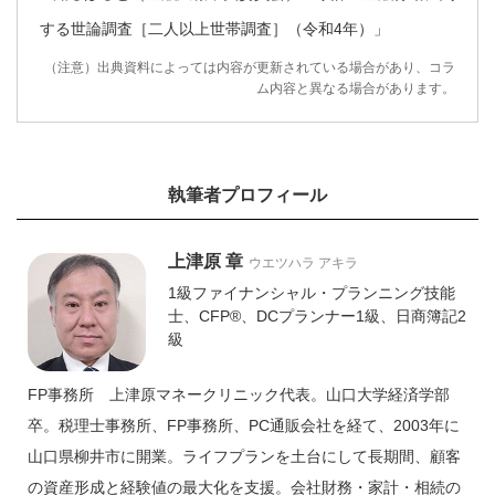
する世論調査［二人以上世帯調査］（令和4年）」
（注意）出典資料によっては内容が更新されている場合があり、コラ
ム内容と異なる場合があります。
執筆者プロフィール
上津原 章
ウエツハラ アキラ
1級ファイナンシャル・プランニング技能
士、CFP®、DCプランナー1級、日商簿記2
級
FP事務所 上津原マネークリニック代表。山口大学経済学部
卒。税理士事務所、FP事務所、PC通販会社を経て、2003年に
山口県柳井市に開業。ライフプランを土台にして長期間、顧客
の資産形成と経験値の最大化を支援。会社財務・家計・相続の