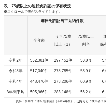
表 75歳以上の運転免許証の保有状況
※スクロールで表がスライドします。
運転免許証自主返納件数
うち75歳
75歳以上
運
全年齢
以上（1）
割合
保有
令和2年
552,381件
297,452件
53.8％
5,9
令和3年
517,040件
278,785件
53.9％
6,0
令和4年
448,476件
273,206件
60.9％
6,6
3年間平均
505,966件
283,148件
56.2％
6,2
資料：警察庁「運転免許統計（令和4年版）」
[1]
をもとに執筆者作成