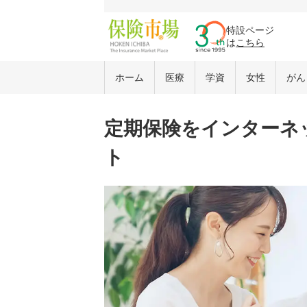
特設ページ
は
こちら
ホーム
医療
学資
女性
がん
定期保険をインターネ
ト