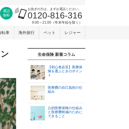
お急ぎの方は、まずお電話ください。
通話
0120-816-316
無料
9:00～21:00（年末年始を除く）
自転車
海外旅行
ペット
レジャー
イン
生命保険 新着コラム
【初心者必見】医療保
険を選ぶときのポイン
ト
医療費の自己負担の仕
組み
公的医療保険の仕組み
と医療費軽減のために
できること