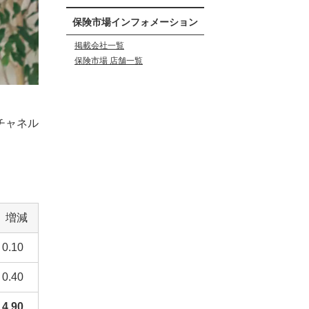
保険市場インフォメーション
掲載会社一覧
保険市場 店舗一覧
チャネル
増減
0.10
0.40
4.90