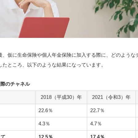
後、仮に生命保険や個人年金保険に加入する際に、どのような
したところ、以下のような結果になっています。
る際のチャネル
2018（平成30）年
2021（令和3）年
22.6％
22.7％
4.3％
4.7％
じて
12.5％
17.4％