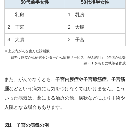
50代前半女性
50代後半女性
1 乳房
1 乳房
2 子宮
2 大腸
3 大腸
3 子宮
※上皮内がんを含んだ診断数
資料：国立がん研究センターがん情報サービス「がん統計」（全国がん登
録）
[1]
をもとに執筆者作成
また、がんでなくとも、
子宮内膜症や子宮腺筋症、子宮筋
腫
などという病気にも気をつけなくてはいけません。こう
いった病気は、薬による治療の他、病状などにより手術や
入院となる場合もあります。
図1 子宮の病気の例