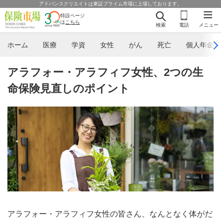
アドバンスクリエイトは東証プライム市場に上場しております。
特設ページ
は
こちら
検索
電話
メニュー
ホーム
医療
学資
女性
がん
死亡
個人年金
アラフォー・アラフィフ女性、2つの生
命保険見直しのポイント
アラフォー・アラフィフ女性の皆さん、なんとなく体がだ