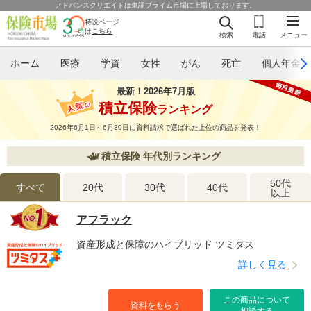
アドバンスクリエイトは東証プライム市場に上場しております。
特設ページ
は
こちら
検索
電話
メニュー
ホーム
医療
学資
女性
がん
死亡
個人年金
最新！2026年7月版
積立保険
ランキング
2026年6月1日～6月30日に資料請求で選ばれた上位の商品を発表！
積立保険 年代別ランキング
50代
すべて
20代
30代
40代
以上
アフラック
資産形成と保障のハイブリッド ツミタス
詳しく見る
この商品について
資料をもらう