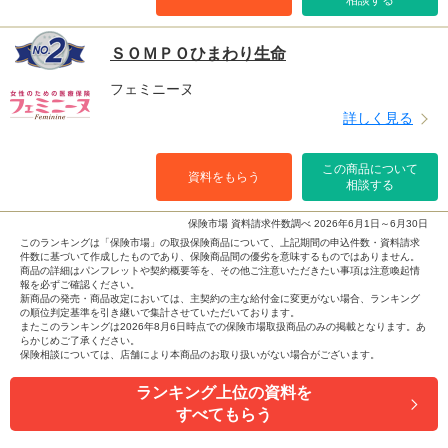
相談する
ＳＯＭＰＯひまわり生命
フェミニーヌ
詳しく見る
この商品について
資料をもらう
相談する
保険市場 資料請求件数調べ 2026年6月1日～6月30日
このランキングは「保険市場」の取扱保険商品について、上記期間の申込件数・資料請求
件数に基づいて作成したものであり、保険商品間の優劣を意味するものではありません。
商品の詳細はパンフレットや契約概要等を、その他ご注意いただきたい事項は注意喚起情
報を必ずご確認ください。
新商品の発売・商品改定においては、主契約の主な給付金に変更がない場合、ランキング
の順位判定基準を引き継いで集計させていただいております。
またこのランキングは2026年8月6日時点での保険市場取扱商品のみの掲載となります。あ
らかじめご了承ください。
保険相談については、店舗により本商品のお取り扱いがない場合がございます。
ランキング上位の資料を
すべてもらう