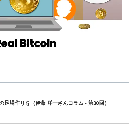
足場作りを（伊藤 洋一さんコラム - 第30回）