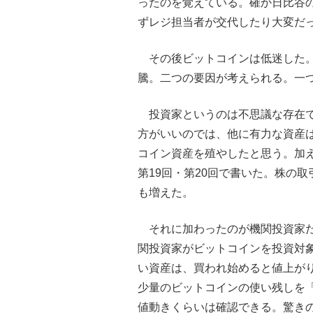
ったのを覚えている。確か日比谷
ずレジ担当者が交代したり大変だ
その後ビットコインは低迷した。時
騰。二つの要因が考えられる。一
投資家というのは不思議な存在
方がいいのでは、他に有力な資産
コイン資産を殖やしたと思う。加
第19回・第20回で書いた。株の
も増えた。
それに加わったのが機関投資家
関投資家がビットコインを投資対
い資産は、買われ始めると値上が
少量のビットコインの使い残しを「b
値動きくらいは確認できる。驚き