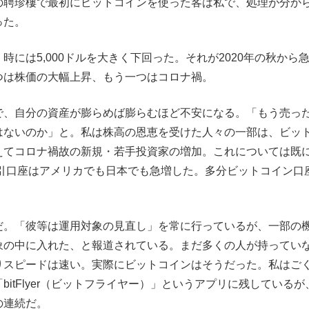
の聘珍樓で最初にビットコインを使った客は私で、処理が分か
った。
には5,000ドルを大きく下回った。それが2020年の秋から
つは株価の大幅上昇、もう一つはコロナ禍。
で、自分の資産が膨らめば膨らむほど不安になる。「もう売っ
はないのか」と。私は株高の恩恵を受けた人々の一部は、ビッ
えてコロナ禍故の新規・若手投資家の増加。これについては既
取引口座はアメリカでも日本でも急増した。多分ビットコイン口
だ。「彼等は運用対象の見直し」を常に行っているが、一部の
象の中に入れた、と報道されている。まだ多くの人が持ってい
りスピードは速い。実際にビットコインはそうだった。私はご
itFlyer（ビットフライヤー）」というアプリに残しているが
の連続だ。