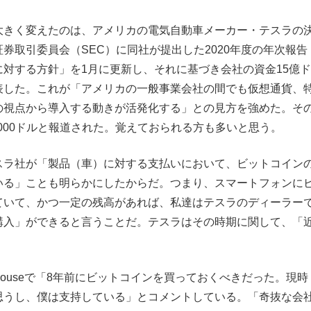
大きく変えたのは、アメリカの電気自動車メーカー・テスラの
券取引委員会（SEC）に同社が提出した2020年度の年次報告
対する方針」を1月に更新し、それに基づき会社の資金15億ド
表した。これが「アメリカの一般事業会社の間でも仮想通貨、
の視点から導入する動きが活発化する」との見方を強めた。そ
,000ドルと報道された。覚えておられる方も多いと思う。
スラ社が「製品（車）に対する支払いにおいて、ビットコイン
いる」ことも明らかにしたからだ。つまり、スマートフォンに
ていて、かつ一定の残高があれば、私達はテスラのディーラー
購入」ができると言うことだ。テスラはその時期に関して、「
houseで「8年前にビットコインを買っておくべきだった。現時
思うし、僕は支持している」とコメントしている。「奇抜な会