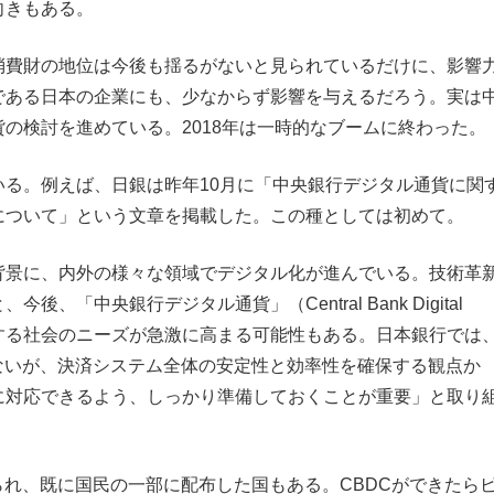
向きもある。
消費財の地位は今後も揺るがないと見られているだけに、影響
である日本の企業にも、少なからず影響を与えるだろう。実は
の検討を進めている。2018年は一時的なブームに終わった。
いる。例えば、日銀は昨年10月に「中央銀行デジタル通貨に関
について」という文章を掲載した。この種としては初めて。
背景に、内外の様々な領域でデジタル化が進んでいる。技術革
、「中央銀行デジタル通貨」（Central Bank Digital
）に対する社会のニーズが急激に高まる可能性もある。日本銀行では
ないが、決済システム全体の安定性と効率性を確保する観点か
に対応できるよう、しっかり準備しておくことが重要」と取り
られ、既に国民の一部に配布した国もある。CBDCができたら