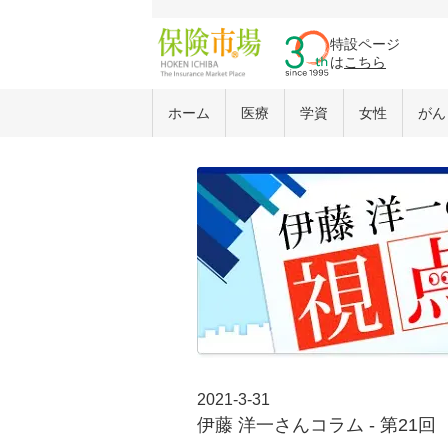
特設ページ
は
こちら
ホーム
医療
学資
女性
がん
2021-3-31
伊藤 洋一さんコラム - 第21回