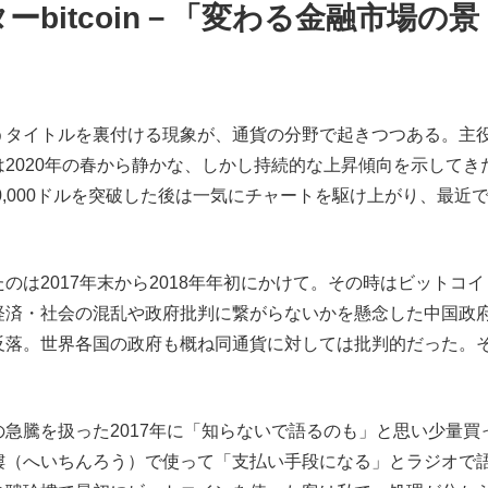
bitcoin－「変わる金融市場の景
うタイトルを裏付ける現象が、通貨の分野で起きつつある。主
2020年の春から静かな、しかし持続的な上昇傾向を示してき
0,000ドルを突破した後は一気にチャートを駆け上がり、最近
のは2017年末から2018年年初にかけて。その時はビットコイ
経済・社会の混乱や政府批判に繋がらないかを懸念した中国政
反落。世界各国の政府も概ね同通貨に対しては批判的だった。
。
急騰を扱った2017年に「知らないで語るのも」と思い少量買
樓（へいちんろう）で使って「支払い手段になる」とラジオで