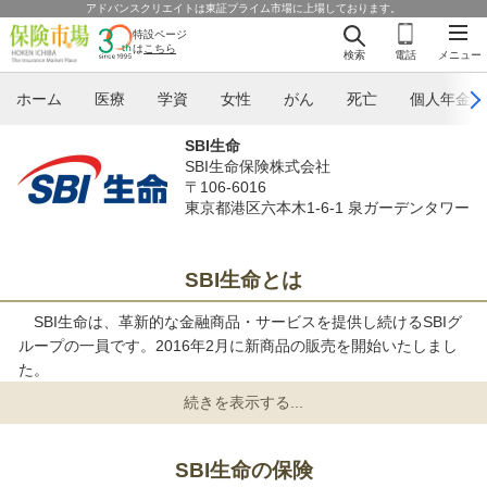
アドバンスクリエイトは東証プライム市場に上場しております。
特設ページ
は
こちら
検索
電話
メニュー
ホーム
医療
学資
女性
がん
死亡
個人年金
SBI生命
SBI生命保険株式会社
〒106-6016
東京都港区六本木1-6-1 泉ガーデンタワー
SBI生命とは
SBI生命は、革新的な金融商品・サービスを提供し続けるSBIグ
ループの一員です。2016年2月に新商品の販売を開始いたしまし
た。
SBI生命の保険