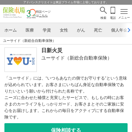
アドバンスクリエイトは東証プライム市場に上場しております。
特設ページ
は
こちら
メニュー
検索
電話
ホーム
医療
学資
女性
がん
死亡
個人年金
ユーサイド（新総合自動車保険）
日新火災
ユーサイド（新総合自動車保険）
「ユーサイド」には、“いつもあなたの側でお守りする”という意味
が込められています。お客さまにいちばん身近な自動車保険であ
りたいという願いから付けられた名称です。
ニーズに合わせた補償と充実したサービスで、もしもの時にお客
さまのカーライフをしっかりガード、お客さまとそのご家族に安
心をお届けします。これからの毎日をアクティブにする自動車保
険です。
保険相談する