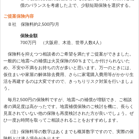
償のバランスを考慮した上で、少額短期保険を選択する。
ご提案保険内容
Ｂ社 保険料約2,500円/月
保険金額
700万円 （大阪府、木造、世帯人数4人）
保険料を抑えつつ相談者のご希望を満たすご提案ができました。
一般的に地震への補償は火災保険の50％までしか付けられないた
め、不安や不満をお持ちの方が多いと思います。万一のときには、
仮住まいや家屋の解体除去費用、さらに家電購入費用等がかかり生
活を再建するのは大変ですので、きっちりリスク対策を行いましょ
う。
毎月2,500円の保険料ですが、地震への補償が増額でき、ご相談
者の満足度は高かったです。地震補償保険のご検討を機に、長らく
見直されていない他の保険も再度検討された方が良いでしょう。ぜ
ひ一度お時間を取ってご相談されることをおすすめします。
（注）保険料等の数字はあくまでも概算数字ですので、実際の保
険料とは違う場合があります。