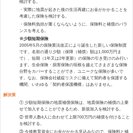
検討する。
・実際に地震が起きた後の生活再建にお金がかかることを
考慮した保険を検討する。
・保険料負担が重くならないように、保険料と補償のバラ
ンスを考える。
※少額短期保険
2005年5月の保険業法改正により誕生した新しい保険制度
です。名前の通り少額（保障（補償）額は1,000万円ま
で）、短期（1年又は2年更新）の保険の引き受けのみ行い
ます。生命保険・損害保険の垣根を越えてさまざまな保険
分野をカバーすることができ、ユニークな保険が多いで
す。なお、保険会社破綻リスクに備えて契約者を保護する
機関、いわゆる「契約者保護機構」はありません。
解決策
① 少額短期保険の地震補償保険は、地震保険の補償の上乗
せで加入することができるため、新規加入を検討する。
② 世帯人数4人に合わせて上限700万円の補償を付けること
を検討する。
③ 今後教育資金にお金がかかる見込みなので、保険料と補