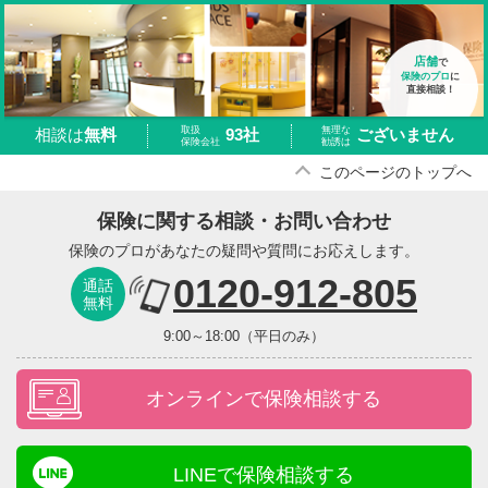
店舗
で
保険のプロ
に
直接相談！
取扱
無理な
93社
ございません
相談は
無料
保険会社
勧誘は
このページのトップへ
保険に関する相談・お問い合わせ
保険のプロがあなたの疑問や質問にお応えします。
0120-912-805
通話
無料
9:00～18:00（平日のみ）
オンラインで保険相談する
LINEで保険相談する