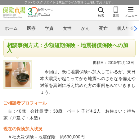
アドバンスクリエイトは東証プライム市場に上場しております。
特設ページ
は
こちら
検索
電話
メニュー
ホーム
医療
学資
女性
がん
死亡
個人年金
相談事例方式：少額短期保険・地震補償保険への加
入
掲載日：2015年1月13日
今回は、既に地震保険へ加入しているが、東日
本大震災が起こってから地震へのさらなる備えや
対策を真剣に考え始めた方の事例をみていきまし
ょう。
ご相談者プロフィール
夫：40歳 会社員 妻：38歳 パート 子ども2人 お住まい：持ち
家（戸建て・木造）
現在の保険加入状況
Ａ社火災保険＋地震保険 約630,000円