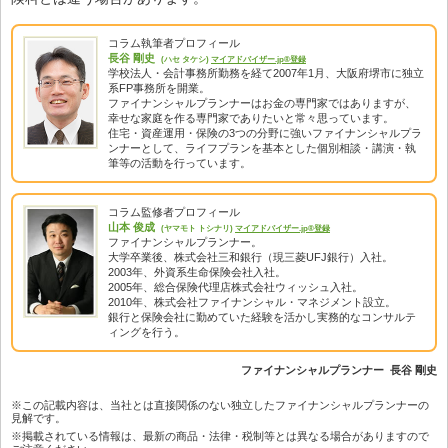
コラム執筆者プロフィール
長谷 剛史
(ハセ タケシ)
マイアドバイザー.jp®登録
学校法人・会計事務所勤務を経て2007年1月、大阪府堺市に独立
系FP事務所を開業。
ファイナンシャルプランナーはお金の専門家ではありますが、
幸せな家庭を作る専門家でありたいと常々思っています。
住宅・資産運用・保険の3つの分野に強いファイナンシャルプラ
ンナーとして、ライフプランを基本とした個別相談・講演・執
筆等の活動を行っています。
コラム監修者プロフィール
山本 俊成
(ヤマモト トシナリ)
マイアドバイザー.jp®登録
ファイナンシャルプランナー。
大学卒業後、株式会社三和銀行（現三菱UFJ銀行）入社。
2003年、外資系生命保険会社入社。
2005年、総合保険代理店株式会社ウィッシュ入社。
2010年、株式会社ファイナンシャル・マネジメント設立。
銀行と保険会社に勤めていた経験を活かし実務的なコンサルテ
ィングを行う。
ファイナンシャルプランナー 長谷 剛史
※この記載内容は、当社とは直接関係のない独立したファイナンシャルプランナーの
見解です。
※掲載されている情報は、最新の商品・法律・税制等とは異なる場合がありますので