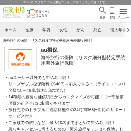
アドバンスクリエイトは東証プライム市場に上場しております。
特設ページ
は
こちら
メニュー
検索
電話
ホーム
医療
学資
女性
がん
死亡
個人年金
海外旅行の保険（リスク細分型特定手続用海外旅行保険）
au損保
海外旅行の保険（リスク細分型特定手続
用海外旅行保険）
・auユーザー以外でも申込み可能！
・リーズナブルな保険料で640円～加入できる！（ライトコース/1
名様/18～49歳/韓国1日の場合）
・14種類の豊富な補償項目からカスタマイズが可能！（一部補償
項目の組合せには制限があります）
・旅行先でのトラブルに通話料無料の24時間365日対応のサポート
サービス付き！
・ご家族での旅行など、最大10名までまとめて申込み可能！
・急なキャンセルに備えるための「海外旅行キャンセル保険」も