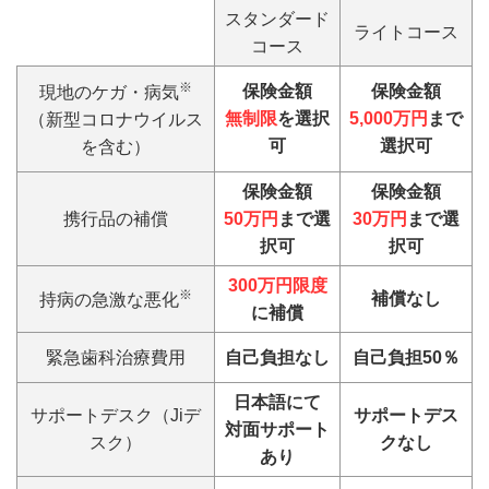
スタンダード
ライトコース
コース
※
保険金額
保険金額
現地のケガ・病気
無制限
を選択
5,000万円
まで
（新型コロナウイルス
可
選択可
を含む）
保険金額
保険金額
携行品の補償
50万円
まで選
30万円
まで選
択可
択可
300万円限度
※
補償なし
持病の急激な悪化
に補償
緊急歯科治療費用
自己負担なし
自己負担50％
日本語にて
サポートデスク（Jiデ
サポートデス
対面サポート
スク）
クなし
あり