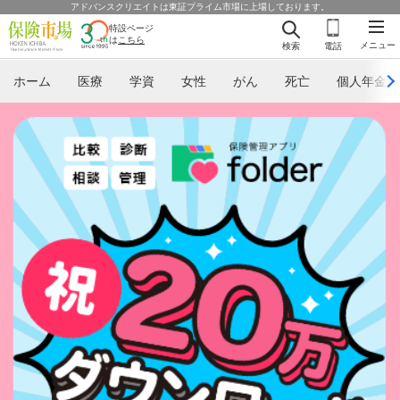
アドバンスクリエイトは東証プライム市場に上場しております。
特設ページ
は
こちら
メニュー
検索
電話
ホーム
医療
学資
女性
がん
死亡
個人年金