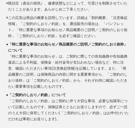
※
既往症（過去の病気）、健康状態などによって、引受けを制限させていた
だくことがあります。あらかじめご了承ください。
※
この広告は商品の概要を説明しています。詳細は「契約概要」「注意喚起
情報」「ご契約のしおり／約款」を、通信販売の場合は、「パンフレッ
ト」「特に重要な事項のお知らせ／商品概要のご説明／ご契約のしおり抜
粋」「ご契約のしおり／約款」を必ずご確認ください。
●
「特に重要な事項のお知らせ／商品概要のご説明／ご契約のしおり抜粋」
について
「特に重要な事項のお知らせ」は、ご契約に際しての告知義務や告知義務
違反による不利益、保険金・給付金等が支払われない場合など、特に注
意、確認いただきたい事項(注意喚起情報)を記載しています。また、「商
品概要のご説明」は保険商品の内容に関する重要事項から、「ご契約のし
おり抜粋」は「ご契約のしおり／約款」から、それぞれ特に確認いただき
たい重要事項を記載したものです。
●
「ご契約のしおり／約款」について
「ご契約のしおり／約款」はご契約に伴う大切な事項、必要な知識等につ
いて記載したものです。保険証券とともにお送りしますので、必ずご一読
のうえ大切に保管してください(「ご契約のしおり／約款」はお申付けいた
だければ事前にお送りします)。