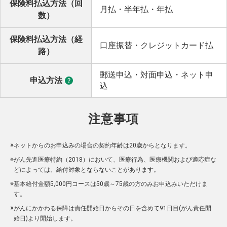
保険料払込方法（回
月払・半年払・年払
数）
保険料払込方法（経
口座振替・クレジットカード払
路）
郵送申込・対面申込・ネット申
申込方法
込
注意事項
※
ネットからのお申込みの場合の契約年齢は20歳からとなります。
※
がん先進医療特約（2018）において、医療行為、医療機関および適応症な
どによっては、給付対象とならないことがあります。
※
基本給付金額5,000円コースは50歳～75歳の方のみお申込みいただけま
す。
※
がんにかかわる保障は責任開始日からその日を含めて91日目(がん責任開
始日)より開始します。