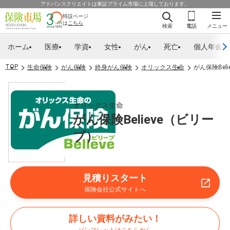
アドバンスクリエイトは東証プライム市場に上場しております。
特設ページ
は
こちら
検索
電話
メニュー
ホーム
医療
学資
女性
がん
死亡
個人年金
TOP
生命保険
がん保険
終身がん保険
オリックス生命
がん保険Bel
オリックス生命
がん保険Believe（ビリー
ブ）
見積りスタート
保険会社公式サイトへ
詳しい資料がみたい！