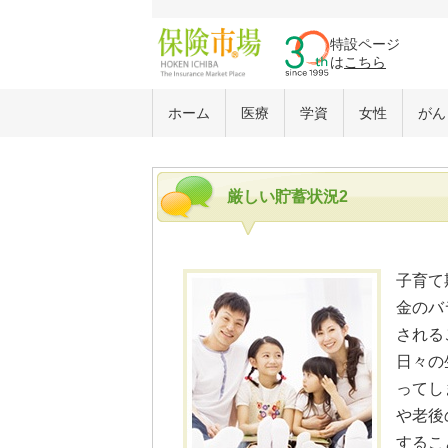
特設ページ
は
こちら
ホーム
医療
学資
女性
がん
厳しい貯蓄状況2
子育て
金のバ
される
日々の
ってし
や老後
するこ