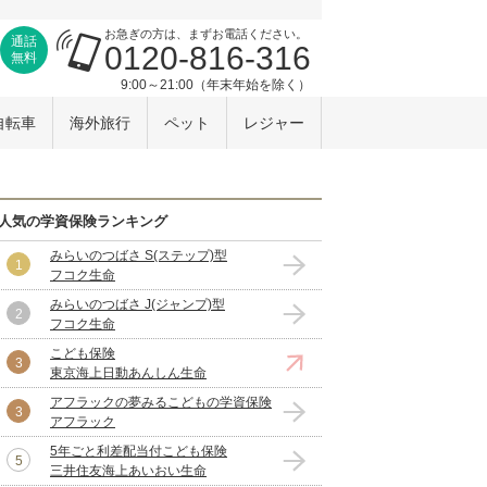
お急ぎの方は、まずお電話ください。
通話
0120-816-316
無料
9:00～21:00（年末年始を除く）
自転車
海外旅行
ペット
レジャー
人気の学資保険ランキング
みらいのつばさ S(ステップ)型
フコク生命
みらいのつばさ J(ジャンプ)型
フコク生命
こども保険
東京海上日動あんしん生命
アフラックの夢みるこどもの学資保険
アフラック
5年ごと利差配当付こども保険
三井住友海上あいおい生命