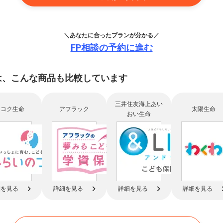
＼あなたに合ったプランが分かる／
FP相談の予約に進む
は、
こんな商品も比較
しています
三井住友海上あい
フコク生命
アフラック
太陽生命
おい生命
細を見る
詳細を見る
詳細を見る
詳細を見る