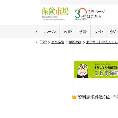
特設ページ
は
こちら
ホーム
医療
学資
女性
がん
TOP
生命保険
学資保険
東京海上日動あんしん
※学
資料請求件数
3位