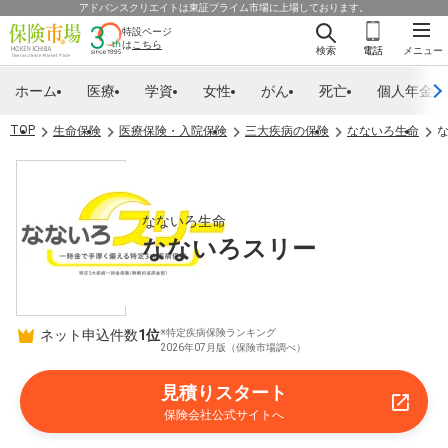
アドバンスクリエイトは東証プライム市場に上場しております。
特設ページ
は
こちら
検索
電話
メニュー
ホーム
医療
学資
女性
がん
死亡
個人年金
TOP
生命保険
医療保険・入院保険
三大疾病の保険
なないろ生命
なないろ生命
なないろスリー
ネット申込件数
1位
※特定疾病保険ランキング
2026年07月版（保険市場調べ）
見積りスタート
保険会社公式サイトへ