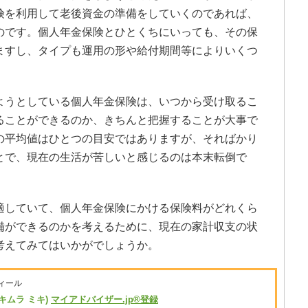
険を利用して老後資金の準備をしていくのであれば、
のです。個人年金保険とひとくちにいっても、その保
ますし、タイプも運用の形や給付期間等によりいくつ
ようとしている個人年金保険は、いつから受け取るこ
ることができるのか、きちんと把握することが大事で
の平均値はひとつの目安ではありますが、そればかり
とで、現在の生活が苦しいと感じるのは本末転倒で
適していて、個人年金保険にかける保険料がどれくら
備ができるのかを考えるために、現在の家計収支の状
考えてみてはいかがでしょうか。
ィール
(キムラ ミキ)
マイアドバイザー.jp®登録