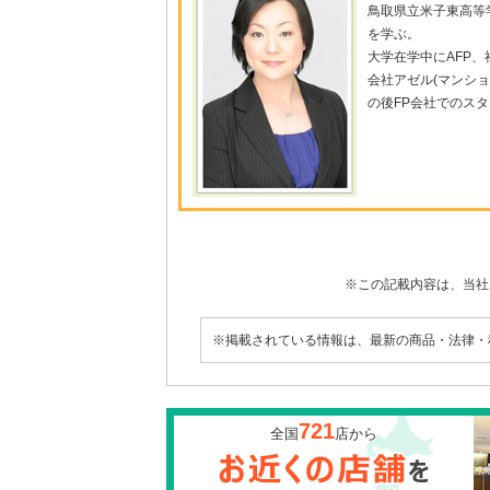
鳥取県立米子東高等
を学ぶ。
大学在学中にAFP
会社アゼル(マンシ
の後FP会社でのス
※この記載内容は、当社
※掲載されている情報は、最新の商品・法律・
721
全国
店から