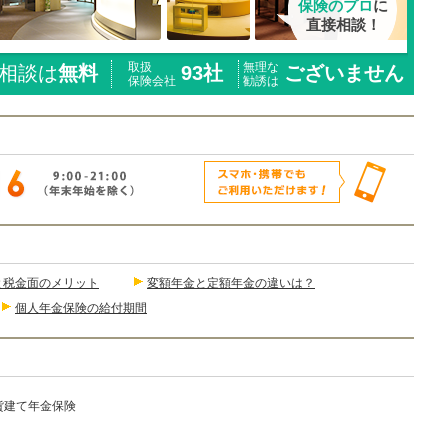
保険のプロ
に
直接相談！
取扱
無理な
相談は
無料
93社
ございません
保険会社
勧誘は
と税金面のメリット
変額年金と定額年金の違いは？
個人年金保険の給付期間
貨建て年金保険