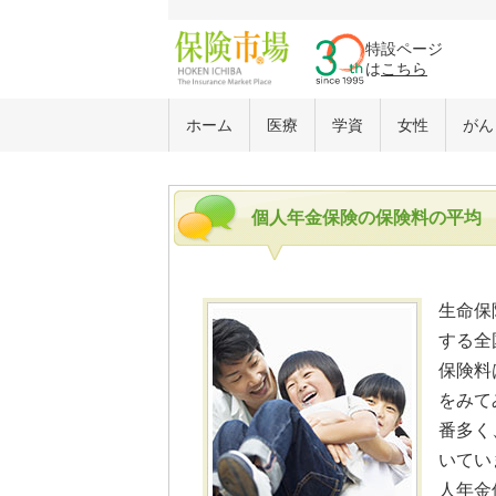
特設ページ
は
こちら
ホーム
医療
学資
女性
がん
個人年金保険の保険料の平均
生命保
する全
保険料
をみて
番多く
いてい
人年金