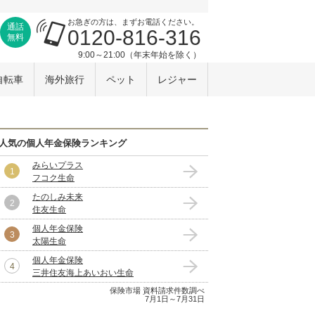
お急ぎの方は、まずお電話ください。
通話
0120-816-316
無料
9:00～21:00（年末年始を除く）
自転車
海外旅行
ペット
レジャー
人気の個人年金保険ランキング
みらいプラス
フコク生命
たのしみ未来
住友生命
個人年金保険
太陽生命
個人年金保険
三井住友海上あいおい生命
保険市場 資料請求件数調べ
7月1日～7月31日