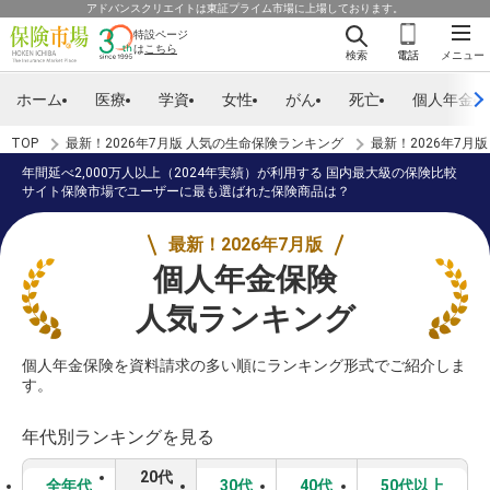
アドバンスクリエイトは東証プライム市場に上場しております。
特設ページ
は
こちら
検索
電話
メニュー
ホーム
医療
学資
女性
がん
死亡
個人年金
TOP
最新！2026年7月版 人気の生命保険ランキング
最新！2026年7月
年間延べ2,000万人以上（2024年実績）が利用する 国内最大級の保険比較
サイト保険市場でユーザーに最も選ばれた保険商品は？
最新！2026年7月版
個人年金保険
人気ランキング
個人年金保険を資料請求の多い順にランキング形式でご紹介しま
す。
年代別ランキングを見る
20代
全年代
30代
40代
50代以上