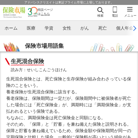
アドバンスクリエイトは東証プライム市場に上場しております。
特設ページ
は
こちら
検索
電話
メニュー
ホーム
医療
学資
女性
がん
死亡
個人年金
保険市場用語集
生死混合保険
読み方：せいしこんごうほけん
生死混合保険とは、死亡保険と生存保険が組み合わさっている保
険のことをいう。
養老保険が生死混合保険に該当する。
養老保険は、保険期間は一定だが、保険期間中に被保険者が死亡
した場合には「死亡保険金」が、満期時には「満期保険金」が支
払われるという保険である。
ちなみに、満期保険金は死亡保険金と同額になる。
そのため、「保障」と「貯蓄」を兼ね備えた保険と説明される。
保障と貯蓄を兼ね備えているため、保険金額や保険期間が同一の
定期保険と比較した場合、一般的に保険料が高いという傾向があ