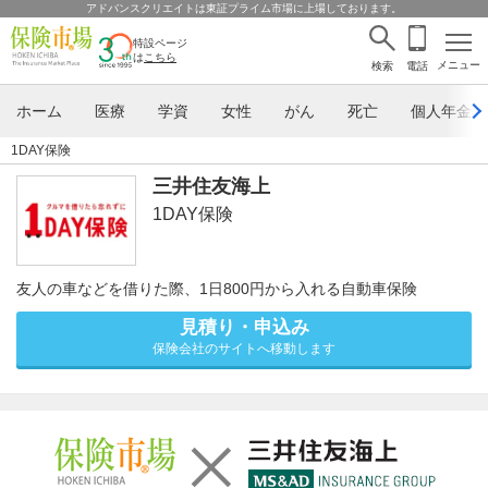
アドバンスクリエイトは東証プライム市場に上場しております。
特設ページ
は
こちら
メニュー
検索
電話
ホーム
医療
学資
女性
がん
死亡
個人年金
1DAY保険
三井住友海上
1DAY保険
友人の車などを借りた際、1日800円から入れる自動車保険
見積り・申込み
保険会社のサイトへ移動します