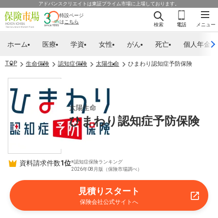
アドバンスクリエイトは東証プライム市場に上場しております。
特設ページ
は
こちら
検索
電話
メニュー
ホーム
医療
学資
女性
がん
死亡
個人年金
TOP
生命保険
認知症保険
太陽生命
ひまわり認知症予防保険
太陽生命
ひまわり認知症予防保険
資料請求件数
1位
※認知症保険ランキング
2026年08月版（保険市場調べ）
見積りスタート
保険会社公式サイトへ