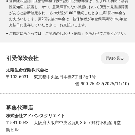
●
選択緩和型認知症治療年金保険の認知症治療年金は、生まれて初めて器質
性認知症に該当し、かつ、意識障害のない状態において所定の見当識障害
があると診断確定され、その状態が180日継続したときに第1回の年金を
お支払いします。第2回以後の年金は、被保険者が年金保障期間中の年金
支払日に生存していたときに、お支払いします。
●
ご検討にあたっては「ご契約のしおり・約款」をあわせてご覧ください。
引受保険会社
詳細を見る
太陽生命保険株式会社
〒103-6031 東京都中央区日本橋2丁目7番1号
個-900-25-437(2025/11/10)
募集代理店
株式会社アドバンスクリエイト
〒541-0048 大阪府大阪市中央区瓦町3-5-7 野村不動産御堂
筋ビル