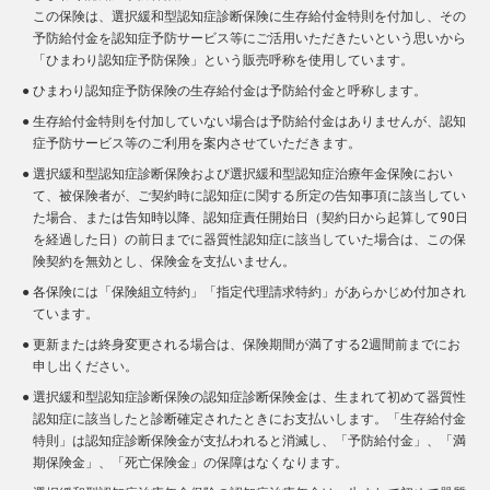
この保険は、選択緩和型認知症診断保険に生存給付金特則を付加し、その
予防給付金を認知症予防サービス等にご活用いただきたいという思いから
「ひまわり認知症予防保険」という販売呼称を使用しています。
●
ひまわり認知症予防保険の生存給付金は予防給付金と呼称します。
●
生存給付金特則を付加していない場合は予防給付金はありませんが、認知
症予防サービス等のご利用を案内させていただきます。
●
選択緩和型認知症診断保険および選択緩和型認知症治療年金保険におい
て、被保険者が、ご契約時に認知症に関する所定の告知事項に該当してい
た場合、または告知時以降、認知症責任開始日（契約日から起算して90日
を経過した日）の前日までに器質性認知症に該当していた場合は、この保
険契約を無効とし、保険金を支払いません。
●
各保険には「保険組立特約」「指定代理請求特約」があらかじめ付加され
ています。
●
更新または終身変更される場合は、保険期間が満了する2週間前までにお
申し出ください。
●
選択緩和型認知症診断保険の認知症診断保険金は、生まれて初めて器質性
認知症に該当したと診断確定されたときにお支払いします。「生存給付金
特則」は認知症診断保険金が支払われると消滅し、「予防給付金」、「満
期保険金」、「死亡保険金」の保障はなくなります。