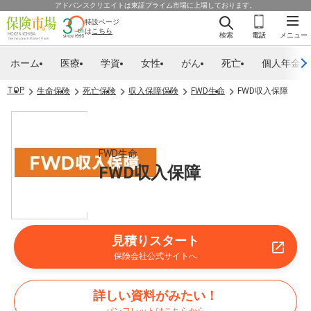
アドバンスクリエイトは東証プライム市場に上場しております。
特設ページ
は
こちら
検索
電話
メニュー
ホーム
医療
学資
女性
がん
死亡
個人年金
TOP
生命保険
死亡保険
収入保障保険
FWD生命
FWD収入保障
FWD生命
FWD収入保障
見積りスタート
保険会社公式サイトへ
詳しい資料がみたい！