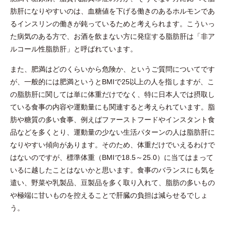
肪肝になりやすいのは、血糖値を下げる働きのあるホルモンであ
るインスリンの働きが鈍っているためと考えられます。こういっ
た病気のある方で、お酒を飲まない方に発症する脂肪肝は「非ア
ルコール性脂肪肝」と呼ばれています。
また、肥満はどのくらいから危険か、というご質問についてです
が、一般的には肥満というとBMIで25以上の人を指しますが、こ
の脂肪肝に関しては単に体重だけでなく、特に日本人では摂取し
ている食事の内容や運動量にも関連すると考えられています。脂
肪や糖質の多い食事、例えばファーストフードやインスタント食
品などを多くとり、運動量の少ない生活パターンの人は脂肪肝に
なりやすい傾向があります。そのため、体重だけでいえるわけで
はないのですが、標準体重（BMIで18.5～25.0）に当てはまって
いるに越したことはないかと思います。食事のバランスにも気を
遣い、野菜や乳製品、豆製品を多く取り入れて、脂肪の多いもの
や極端に甘いものを控えることで肝臓の負担は減らせるでしょ
う。