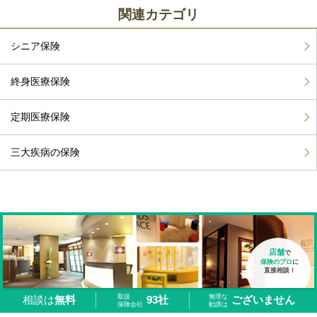
関連カテゴリ
シニア保険
終身医療保険
定期医療保険
三大疾病の保険
店舗
で
保険のプロ
に
直接相談！
取扱
無理な
93社
ございません
相談は
無料
保険会社
勧誘は