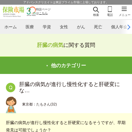
アドバンスクリエイトは東証プライム市場に上場しております。
特設ページ
は
こちら
検索
電話
メニュー
ホーム
医療
学資
女性
がん
死亡
個人年金
肝臓の病気
に関する質問
他のカテゴリー
肝臓の病気が進行し慢性化すると肝硬変に
な…
東京都：たもさん(32)
肝臓の病気が進行し慢性化すると肝硬変になるそうですが、早期
発見は可能でしょうか？