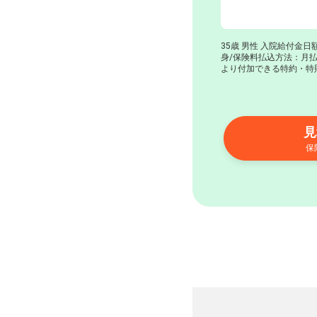
35歳 男性 入院給付金日額
身/保険料払込方法：月
より付加できる特約・特
見
保