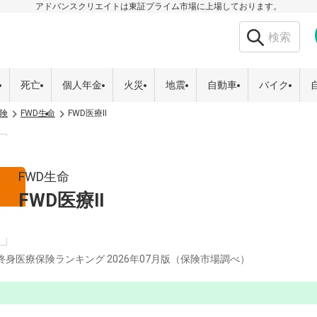
アドバンスクリエイトは東証プライム市場に上場しております。
死亡
個人年金
火災
地震
自動車
バイク
険
FWD生命
FWD医療Ⅱ
FWD生命
FWD医療Ⅱ
終身医療保険ランキング
2026年07月版（保険市場調べ）