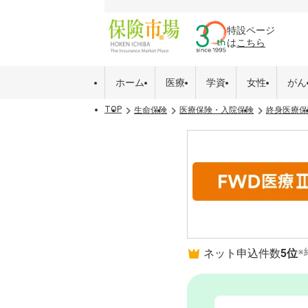
特設ページ
は
こちら
ホーム
医療
学資
女性
がん
TOP
生命保険
医療保険・入院保険
終身医療保
※
ネット申込件数
5位