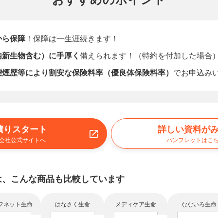
おすすめのポイント
から保障
！保障は一生涯続きます！
内新生物含む）に手厚く
備えられます！（特約を付加した場合
喫煙歴等により割安な保険料率（優良体保険料率）
でお申込み
積りスタート
詳しい資料が
会社公式サイトへ
パンフレットはこ
は、
こんな商品も比較
しています
フネット生命
はなさく生命
メディケア生命
なないろ生命