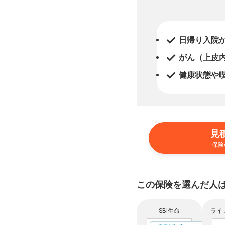
日帰り入院
がん（上皮
健康状態や
見
保険
この保険を選んだ人
SBI生命
ライ