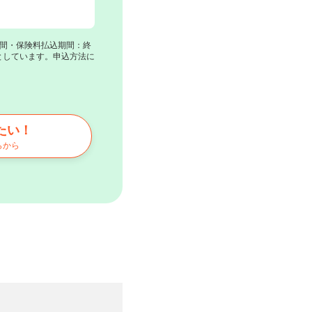
期間・保険料払込期間：終
としています。申込方法に
たい！
らから