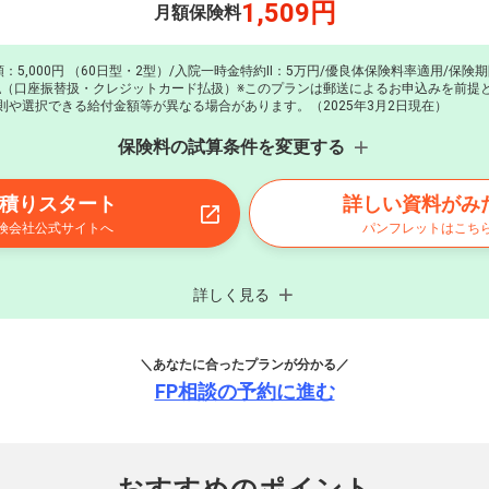
1,509円
月額保険料
：5,000円
（60日型・2型）/入院一時金特約Ⅱ：5万円/優良体保険料率適用/保険
払（口座振替扱・クレジットカード払扱）※このプランは郵送によるお申込みを前提
則や選択できる給付金額等が異なる場合があります。（2025年3月2日現在）
保険料の試算条件を変更する
積りスタート
詳しい資料がみ
険会社公式サイトへ
パンフレットはこち
詳しく見る
＼あなたに合ったプランが分かる／
FP相談の予約に進む