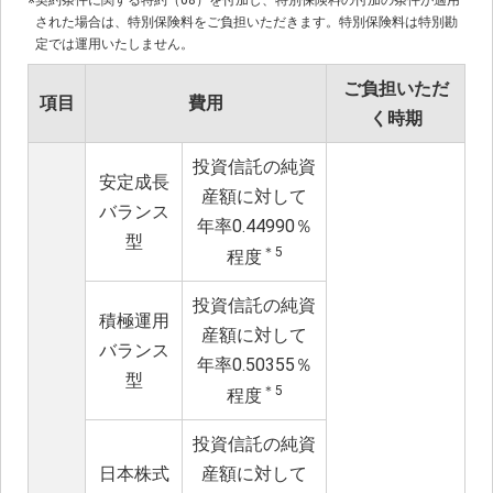
※
契約条件に関する特約（08）を付加し、特別保険料の付加の条件が適用
された場合は、特別保険料をご負担いただきます。特別保険料は特別勘
定では運用いたしません。
ご負担いただ
項目
費用
く時期
投資信託の純資
安定成長
産額に対して
バランス
年率0.44990％
型
＊5
程度
投資信託の純資
積極運用
産額に対して
バランス
年率0.50355％
型
＊5
程度
投資信託の純資
日本株式
産額に対して