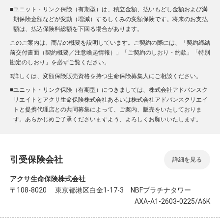
■
ユニット・リンク保険（有期型）は、積立金額、払いもどし金額および満
期保険金額などが変動（増減）するしくみの変額保険です。将来のお支払
額は、払込保険料総額を下回る場合があります。
このご案内は、商品の概要を説明しています。ご契約の際には、「契約締結
前交付書面（契約概要／注意喚起情報）」「ご契約のしおり・約款」「特別
勘定のしおり」を必ずご覧ください。
※
詳しくは、変額保険販売資格を持つ生命保険募集人にご相談ください。
■
ユニット・リンク保険（有期型）につきましては、株式会社アドバンスク
リエイトとアクサ生命保険株式会社あるいは株式会社アドバンスクリエイ
トと提携代理店との共同募集によって、ご案内、販売をいたしておりま
す。あらかじめご了承くださいますよう、よろしくお願いいたします。
引受保険会社
詳細を見る
アクサ生命保険株式会社
〒108-8020 東京都港区白金1-17-3 NBFプラチナタワー
AXA-A1-2603-0225/A6K