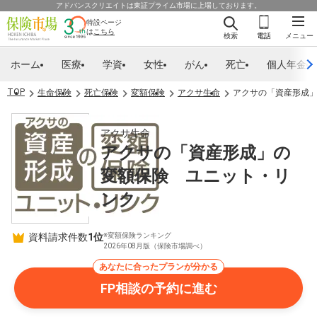
アドバンスクリエイトは東証プライム市場に上場しております。
特設ページ
は
こちら
検索
電話
メニュー
ホーム
医療
学資
女性
がん
死亡
個人年金
TOP
生命保険
死亡保険
変額保険
アクサ生命
アクサの「資産形成
アクサ生命
アクサの「資産形成」の
変額保険 ユニット・リ
ンク
資料請求件数
1位
※変額保険ランキング
2026年08月版（保険市場調べ）
あなたに合ったプランが分かる
FP相談の予約に進む