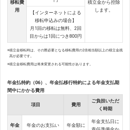
移転費
積立金から控除
用
します。
【インターネットによる
移転申込みの場合】
月1回の移転は無料、2回
目からは1回につき800円
※
積立金移転時は、その際必要となる移転費用の2倍相当額以上の積立金残
高が必要です。
※
積立金移転費用は将来変更される可能性があります。
年金払特約（06）、年金払移行特約による年金支払期
間中にかかる費用
ご負担いただ
項目
費用
く時期
年金支払日に
年金
年金のお支払い
年金額に
責任準備金か