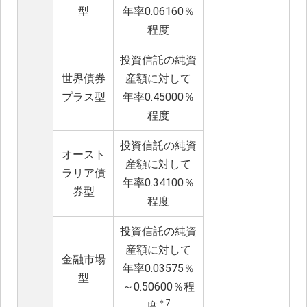
型
年率0.06160％
程度
投資信託の純資
世界債券
産額に対して
プラス型
年率0.45000％
程度
投資信託の純資
オースト
産額に対して
ラリア債
年率0.34100％
券型
程度
投資信託の純資
産額に対して
金融市場
年率0.03575％
型
～0.50600％程
＊7
度