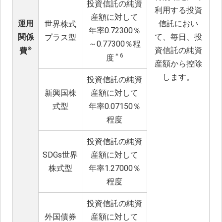
投資信託の純資
利用する投資
産額に対して
運用
信託におい
世界株式
年率0.72300％
関係
て、毎日、投
プラス型
～0.77300％程
※
資信託の純資
費
＊6
度
産額から控除
します。
投資信託の純資
新興国株
産額に対して
式型
年率0.07150％
程度
投資信託の純資
SDGs世界
産額に対して
株式型
年率1.27000％
程度
投資信託の純資
外国債券
産額に対して