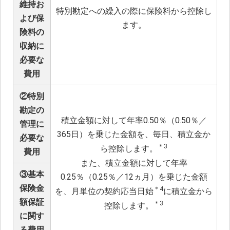
維持お
特別勘定への繰入の際に保険料から控除し
よび保
ます。
険料の
収納に
必要な
費用
②特別
勘定の
積立金額に対して年率0.50％（0.50％／
管理に
365日）を乗じた金額を、毎日、積立金か
必要な
＊3
ら控除します。
費用
また、積立金額に対して年率
③基本
0.25％（0.25％／12ヵ月）を乗じた金額
保険金
＊4
を、月単位の契約応当日始
に積立金から
額保証
＊3
控除します。
に関す
る費用