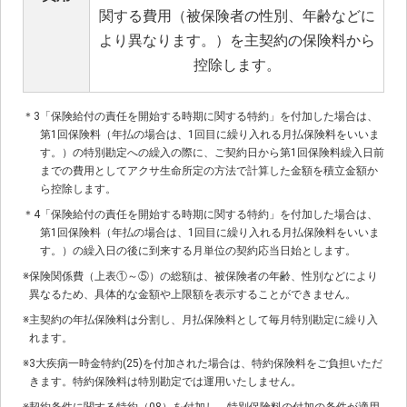
関する費用（被保険者の性別、年齢などに
より異なります。）を主契約の保険料から
控除します。
＊3
「保険給付の責任を開始する時期に関する特約」を付加した場合は、
第1回保険料（年払の場合は、1回目に繰り入れる月払保険料をいいま
す。）の特別勘定への繰入の際に、ご契約日から第1回保険料繰入日前
までの費用としてアクサ生命所定の方法で計算した金額を積立金額か
ら控除します。
＊4
「保険給付の責任を開始する時期に関する特約」を付加した場合は、
第1回保険料（年払の場合は、1回目に繰り入れる月払保険料をいいま
す。）の繰入日の後に到来する月単位の契約応当日始とします。
※
保険関係費（上表①～⑤）の総額は、被保険者の年齢、性別などにより
異なるため、具体的な金額や上限額を表示することができません。
※
主契約の年払保険料は分割し、月払保険料として毎月特別勘定に繰り入
れます。
※
3大疾病一時金特約(25)を付加された場合は、特約保険料をご負担いただ
きます。特約保険料は特別勘定では運用いたしません。