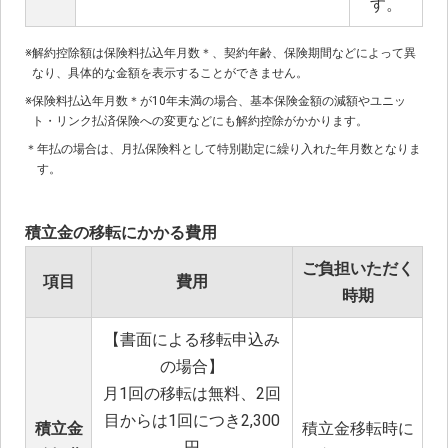
す。
※
解約控除額は保険料払込年月数＊、契約年齢、保険期間などによって異
なり、具体的な金額を表示することができません。
※
保険料払込年月数＊が10年未満の場合、基本保険金額の減額やユニッ
ト・リンク払済保険への変更などにも解約控除がかかります。
＊
年払の場合は、月払保険料として特別勘定に繰り入れた年月数となりま
す。
積立金の移転にかかる費用
ご負担いただく
項目
費用
時期
【書面による移転申込み
の場合】
月1回の移転は無料、2回
目からは1回につき2,300
積立金
積立金移転時に
円