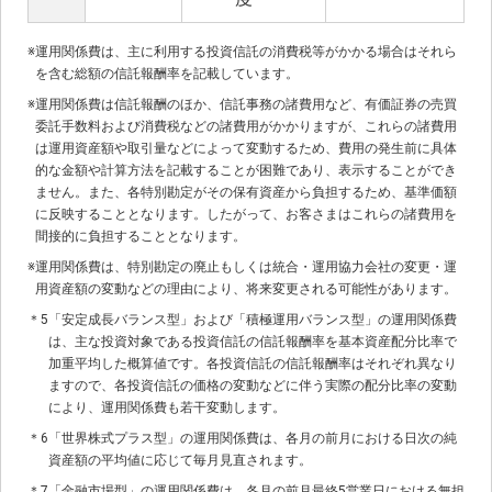
※
運用関係費は、主に利用する投資信託の消費税等がかかる場合はそれら
を含む総額の信託報酬率を記載しています。
※
運用関係費は信託報酬のほか、信託事務の諸費用など、有価証券の売買
委託手数料および消費税などの諸費用がかかりますが、これらの諸費用
は運用資産額や取引量などによって変動するため、費用の発生前に具体
的な金額や計算方法を記載することが困難であり、表示することができ
ません。また、各特別勘定がその保有資産から負担するため、基準価額
に反映することとなります。したがって、お客さまはこれらの諸費用を
間接的に負担することとなります。
※
運用関係費は、特別勘定の廃止もしくは統合・運用協力会社の変更・運
用資産額の変動などの理由により、将来変更される可能性があります。
＊5
「安定成長バランス型」および「積極運用バランス型」の運用関係費
は、主な投資対象である投資信託の信託報酬率を基本資産配分比率で
加重平均した概算値です。各投資信託の信託報酬率はそれぞれ異なり
ますので、各投資信託の価格の変動などに伴う実際の配分比率の変動
により、運用関係費も若干変動します。
＊6
「世界株式プラス型」の運用関係費は、各月の前月における日次の純
資産額の平均値に応じて毎月見直されます。
＊7
「金融市場型」の運用関係費は、各月の前月最終5営業日における無担