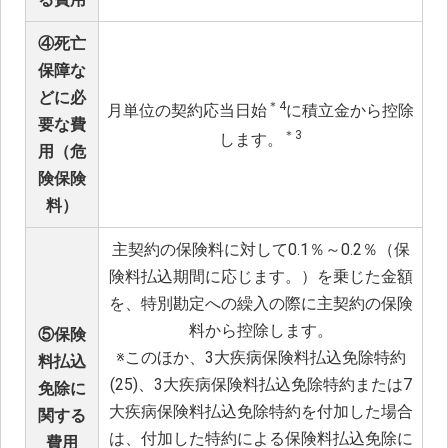
④死亡
保障な
どに必
＊4
月単位の契約応当日始
に積立金から控除
要な費
＊3
します。
用（危
険保険
料）
主契約の保険料に対して0.1％～0.2％（保
険料払込期間に応じます。）を乗じた金額
を、特別勘定への繰入の際に主契約の保険
料から控除します。
⑤保険
※
このほか、3大疾病保険料払込免除特約
料払込
(25)、3大疾病保険料払込免除特約または7
免除に
大疾病保険料払込免除特約を付加した場合
関する
は、付加した特約による保険料払込免除に
費用