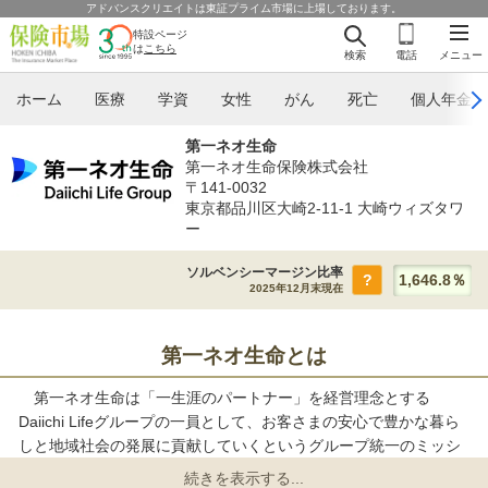
アドバンスクリエイトは東証プライム市場に上場しております。
特設ページ
は
こちら
検索
電話
メニュー
ホーム
医療
学資
女性
がん
死亡
個人年金
第一ネオ生命
第一ネオ生命保険株式会社
〒141-0032
東京都品川区大崎2-11-1 大崎ウィズタワ
ー
ソルベンシーマージン比率
1,646.8％
?
2025年12月末現在
第一ネオ生命とは
第一ネオ生命は「一生涯のパートナー」を経営理念とする
Daiichi Lifeグループの一員として、お客さまの安心で豊かな暮ら
しと地域社会の発展に貢献していくというグループ統一のミッシ
ョンはそのままに、新たなお客さま満足の創造と社会からの信頼