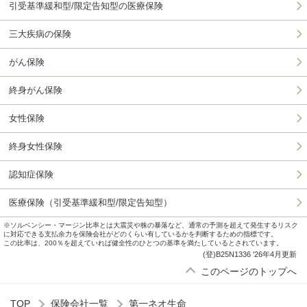
引受基準緩和型/限定告知型の医療保険
三大疾病の保険
がん保険
終身がん保険
女性保険
終身女性保険
認知症保険
医療保険（引受基準緩和型/限定告知型）
※ソルベンシー・マージン比率とは大震災や株の暴落など、通常の予測を超えて発生するリスク
に対応できる支払余力を保険会社がどのくらい有しているかを判断するための指標です。
この比率は、200％を超えていれば健全性のひとつの基準を満たしているとされています。
(登)B25N1336 '26年4月更新
このページのトップへ
TOP
保険会社一覧
第一ネオ生命