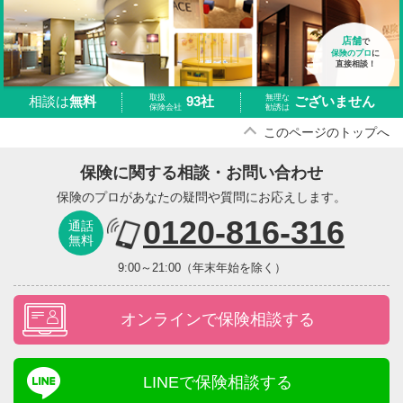
店舗
で
保険のプロ
に
直接相談！
取扱
無理な
93社
ございません
相談は
無料
保険会社
勧誘は
このページのトップへ
保険に関する相談・お問い合わせ
保険のプロがあなたの疑問や質問にお応えします。
0120-816-316
通話
無料
9:00～21:00（年末年始を除く）
オンラインで保険相談する
LINEで保険相談する