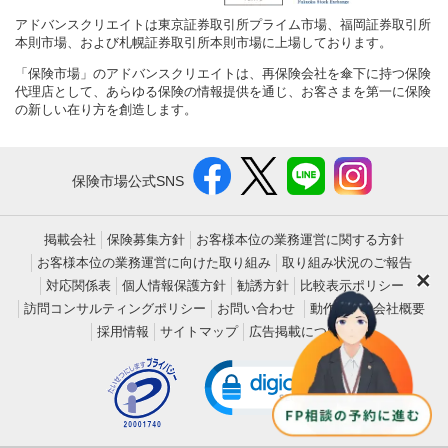
アドバンスクリエイトは東京証券取引所プライム市場、福岡証券取引所
本則市場、および札幌証券取引所本則市場に上場しております。
「保険市場」のアドバンスクリエイトは、再保険会社を傘下に持つ保険
代理店として、あらゆる保険の情報提供を通じ、お客さまを第一に保険
の新しい在り方を創造します。
保険市場公式SNS
掲載会社
保険募集方針
お客様本位の業務運営に関する方針
お客様本位の業務運営に向けた取り組み
取り組み状況のご報告
×
対応関係表
個人情報保護方針
勧誘方針
比較表示ポリシー
訪問コンサルティングポリシー
お問い合わせ
動作環境
会社概要
採用情報
サイトマップ
広告掲載について