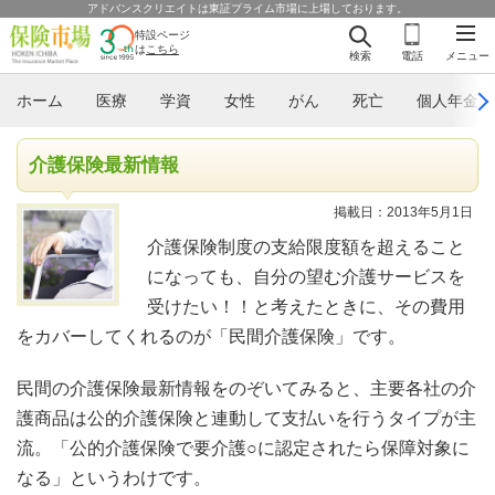
アドバンスクリエイトは東証プライム市場に上場しております。
特設ページ
は
こちら
検索
電話
メニュー
ホーム
医療
学資
女性
がん
死亡
個人年金
介護保険最新情報
掲載日：2013年5月1日
介護保険制度の支給限度額を超えること
になっても、自分の望む介護サービスを
受けたい！！と考えたときに、その費用
をカバーしてくれるのが「民間介護保険」です。
民間の介護保険最新情報をのぞいてみると、主要各社の介
護商品は公的介護保険と連動して支払いを行うタイプが主
流。「公的介護保険で要介護○に認定されたら保障対象に
なる」というわけです。