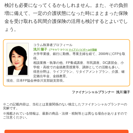
検討も必要になってくるかもしれません。また、その負担
増に備えて、一定の介護状態になった時にまとまった保険
金を受け取れる民間介護保険の活用も検討するとよいでし
ょう。
コラム執筆者プロフィール
浅川 陽子
(アサカワ ヨウコ)
マイアドバイザー.jp®登録
大学卒業後、銀行に勤務。専業主婦を経て、2000年にCFPを取
得。
相談業務・執筆の他、FP養成講座、市民講座、DC講習会、小
学校・高校での金銭教育授業等、講師としての活動も多い。
得意分野は、ライフプラン、リタイアメントプラン、介護、確
定拠出年金、金銭教育。
現在、日本FP協会神奈川支部副支部長。
ファイナンシャルプランナー 浅川 陽子
※この記載内容は、当社とは直接関係のない独立したファイナンシャルプランナーの
見解です。
※掲載されている情報は、最新の商品・法律・税制等とは異なる場合がありますので
ご注意ください。