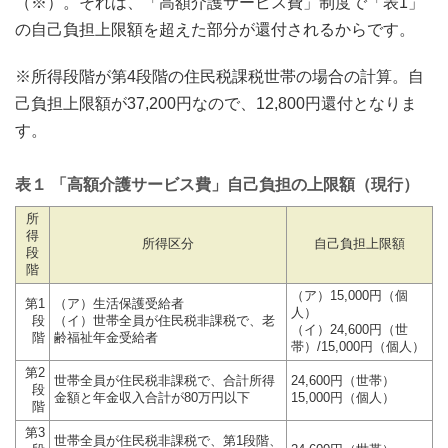
（※）。それは、「高額介護サービス費」制度で「表1」
の自己負担上限額を超えた部分が還付されるからです。
※所得段階が第4段階の住民税課税世帯の場合の計算。自
己負担上限額が37,200円なので、12,800円還付となりま
す。
表１ 「高額介護サービス費」自己負担の上限額（現行）
所
得
所得区分
自己負担上限額
段
階
（ア）15,000円（個
第1
（ア）生活保護受給者
人）
段
（イ）世帯全員が住民税非課税で、老
（イ）24,600円（世
階
齢福祉年金受給者
帯）/15,000円（個人）
第2
世帯全員が住民税非課税で、合計所得
24,600円（世帯）
段
金額と年金収入合計が80万円以下
15,000円（個人）
階
第3
世帯全員が住民税非課税で、第1段階、