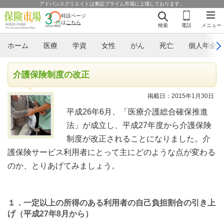
アドバンスクリエイトは東証プライム市場に上場しております。
特設ページ
は
こちら
検索
電話
メニュー
ホーム
医療
学資
女性
がん
死亡
個人年金
介護保険制度の改正
掲載日：2015年1月30日
平成26年6月、「医療介護総合確保推進
法」が成立し、平成27年度から介護保険
制度が改正されることになりました。介
護保険サービス利用者にとって主にどのような点が変わる
のか、とりあげてみましょう。
１．一定以上の所得のある利用者の自己負担割合の引き上
げ（平成27年8月から）