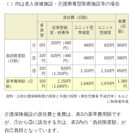
（ ）内は老人保健施設・介護療養型医療施設等の場合
居住費（日額）
食費
多
（日
従来型個
ユニット型
ユニット
床
額）
室・特養等
準個室
型個室
室
320円（490
①
0円
490円
820円
300円
円）
負担限度額
320
420円（490
②
490円
820円
390円
（日額）
円
円）
320
820円
③
1,310円
1,310円
650円
円
（1,310円）
基準費用額（日
320
1,150円
1,380
1,640円
1,970円
額）
円
（1,640円）
円
資料：公的介護保険制度の現状と今後の役割（厚生労働省 平成25年）をもと
に執筆者作成
介護保険施設の居住費と食費は、表2の基準費用額です
が、①から③に該当する方は、表2内の「負担限度額」が
自己負担となっています。