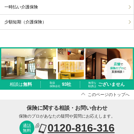
一時払い介護保険
少額短期（介護保険）
店舗
で
保険のプロ
に
直接相談！
取扱
無理な
93社
ございません
相談は
無料
保険会社
勧誘は
このページのトップへ
保険に関する相談・お問い合わせ
保険のプロがあなたの疑問や質問にお応えします。
0120-816-316
通話
無料