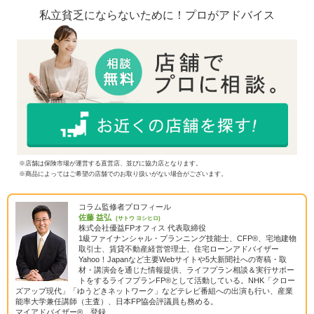
私立貧乏にならないために！プロがアドバイス
※店舗は保険市場が運営する直営店、並びに協力店となります。
※商品によってはご希望の店舗でのお取り扱いがない場合がございます。
コラム監修者プロフィール
佐藤 益弘
(サトウ ヨシヒロ)
株式会社優益FPオフィス 代表取締役
1級ファイナンシャル・プランニング技能士、CFP®、宅地建物
取引士、賃貸不動産経営管理士、住宅ローンアドバイザー
Yahoo！Japanなど主要Webサイトや5大新聞社への寄稿・取
材・講演会を通じた情報提供、ライフプラン相談＆実行サポー
トをするライフプランFP®として活動している。NHK「クロー
ズアップ現代」「ゆうどきネットワーク」などテレビ番組への出演も行い、産業
能率大学兼任講師（主査）、日本FP協会評議員も務める。
マイアドバイザー® 登録