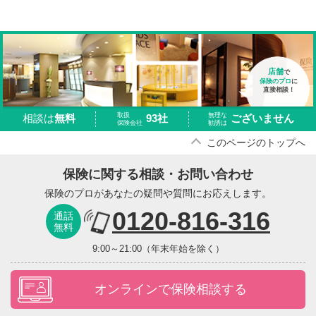
店舗
で
保険のプロ
に
直接相談！
取扱
無理な
93社
ございません
相談は
無料
保険会社
勧誘は
このページのトップへ
保険に関する相談・お問い合わせ
保険のプロがあなたの疑問や質問にお応えします。
0120-816-316
通話
無料
9:00～21:00（年末年始を除く）
オンラインで保険相談する