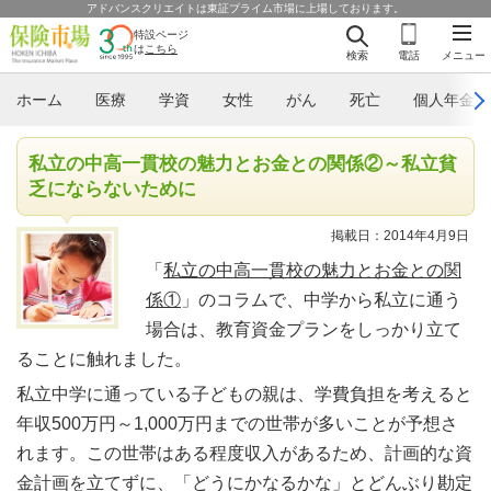
アドバンスクリエイトは東証プライム市場に上場しております。
特設ページ
は
こちら
検索
電話
メニュー
ホーム
医療
学資
女性
がん
死亡
個人年金
私立の中高一貫校の魅力とお金との関係②～私立貧
乏にならないために
掲載日：2014年4月9日
「
私立の中高一貫校の魅力とお金との関
係①
」のコラムで、中学から私立に通う
場合は、教育資金プランをしっかり立て
ることに触れました。
私立中学に通っている子どもの親は、学費負担を考えると
年収500万円～1,000万円までの世帯が多いことが予想さ
れます。この世帯はある程度収入があるため、計画的な資
金計画を立てずに、「どうにかなるかな」とどんぶり勘定