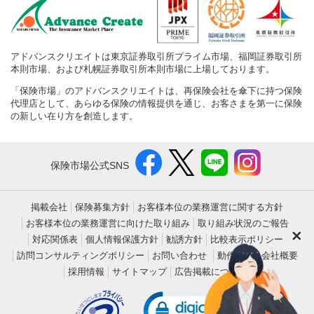
アドバンスクリエイトは東京証券取引所プライム市場、福岡証券取引所
本則市場、および札幌証券取引所本則市場に上場しております。
「保険市場」のアドバンスクリエイトは、再保険会社を傘下に持つ保険
代理店として、あらゆる保険の情報提供を通じ、お客さまを第一に保険
の新しい在り方を創造します。
保険市場公式SNS
掲載会社
保険募集方針
お客様本位の業務運営に関する方針
お客様本位の業務運営に向けた取り組み
取り組み状況のご報告
×
対応関係表
個人情報保護方針
勧誘方針
比較表示ポリシー
訪問コンサルティングポリシー
お問い合わせ
動作環境
会社概要
採用情報
サイトマップ
広告掲載について