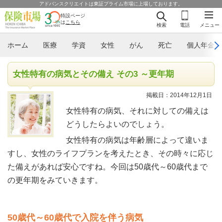
アドバンスクリエイトは東証プライム市場に上場しております。
特設ページ
は
こちら
検索
電話
メニュー
ホーム
医療
学資
女性
がん
死亡
個人年金
女性特有の病気とその備え その3 ～更年期
掲載日：2014年12月1日
女性特有の病気、それに対しての備えは
どうしたらよいのでしょう。
女性特有の病気は年齢層によって違いま
すし、女性のライフプランを考えたとき、その時々に応じ
た備えがあれば安心ですね。今回は50歳代～60歳代まで
の更年期をみていきます。
50歳代～60歳代で入院を伴う病気