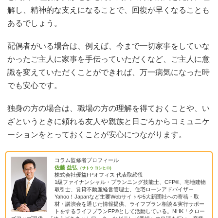
解し、精神的な支えになることで、回復が早くなることも
あるでしょう。
配偶者がいる場合は、例えば、今まで一切家事をしていな
かったご主人に家事を手伝っていただくなど、ご主人に意
識を変えていただくことができれば、万一病気になった時
でも安心です。
独身の方の場合は、職場の方の理解を得ておくことや、い
ざというときに頼れる友人や親族と日ごろからコミュニケ
ーションをとっておくことが安心につながります。
コラム監修者プロフィール
佐藤 益弘
(サトウ ヨシヒロ)
株式会社優益FPオフィス 代表取締役
1級ファイナンシャル・プランニング技能士、CFP®、宅地建物
取引士、賃貸不動産経営管理士、住宅ローンアドバイザー
Yahoo！Japanなど主要Webサイトや5大新聞社への寄稿・取
材・講演会を通じた情報提供、ライフプラン相談＆実行サポー
トをするライフプランFP®として活動している。NHK「クロー