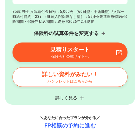
35歳 男性 入院給付金日額：5,000円
（60日型・手術Ⅲ型）/入院一
時給付特約（23）（継続入院保障なし型）：5万円/先進医療特約/保
険期間・保険料払込期間：終身 ※2026年2月現在
保険料の試算条件を変更する
見積りスタート
保険会社公式サイトへ
詳しい資料がみたい！
パンフレットはこちらから
詳しく見る
＼あなたに合ったプランが分かる／
FP相談の予約に進む