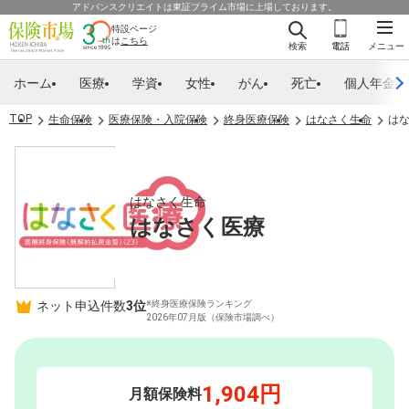
アドバンスクリエイトは東証プライム市場に上場しております。
特設ページ
は
こちら
検索
電話
メニュー
ホーム
医療
学資
女性
がん
死亡
個人年金
TOP
生命保険
医療保険・入院保険
終身医療保険
はなさく生命
は
はなさく生命
はなさく医療
ネット申込件数
3位
※終身医療保険ランキング
2026年07月版（保険市場調べ）
1,904円
月額保険料