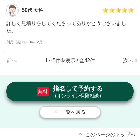
50代
女性
詳しく見積りをしてくださってありがとうございまし
た。
利用時期:2023年12月
前へ
1
～
5
件を表示 / 全
42
件
次へ
指名して予約する
無料
（オンライン保険相談）
一覧へ戻る
このページのトップへ