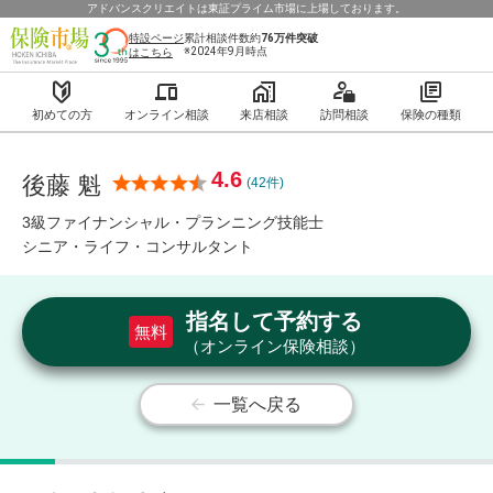
アドバンスクリエイトは東証プライム市場に上場しております。
特設ページ
累計相談件数約
76万件
突破
※2024年9月時点
はこちら
初めての方
オンライン相談
来店相談
訪問相談
保険の種類
4.6
後藤 魁
(42件)
3級ファイナンシャル・プランニング技能士
シニア・ライフ・コンサルタント
指名して予約する
無料
（オンライン保険相談）
一覧へ戻る