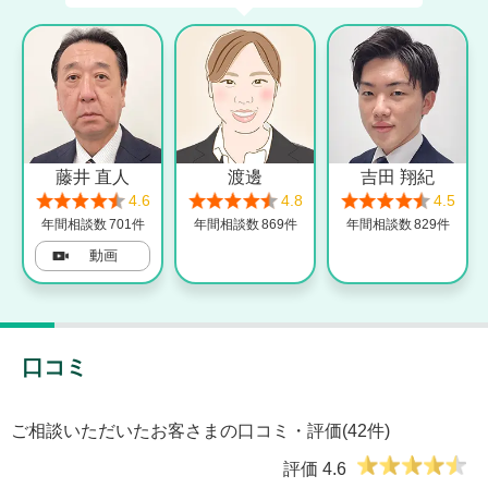
藤井 直人
渡邊
吉田 翔紀
4.6
4.8
4.5
年間相談数
701件
年間相談数
869件
年間相談数
829件
動画
口コミ
ご相談いただいたお客さまの口コミ・評価(42件)
評価
4.6