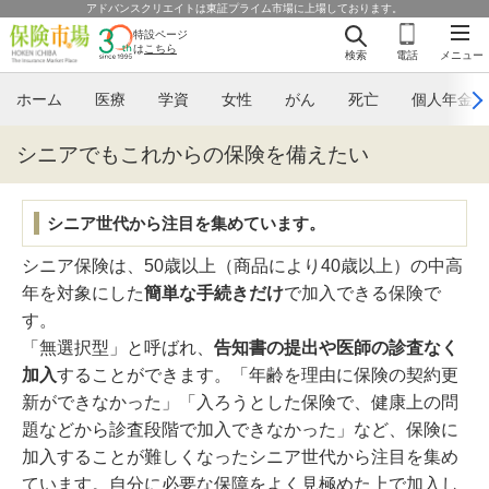
アドバンスクリエイトは東証プライム市場に上場しております。
特設ページ
は
こちら
検索
電話
メニュー
ホーム
医療
学資
女性
がん
死亡
個人年金
シニアでもこれからの保険を備えたい
シニア世代から注目を集めています。
シニア保険は、50歳以上（商品により40歳以上）の中高
年を対象にした
簡単な手続きだけ
で加入できる保険で
す。
「無選択型」と呼ばれ、
告知書の提出や医師の診査なく
加入
することができます。「年齢を理由に保険の契約更
新ができなかった」「入ろうとした保険で、健康上の問
題などから診査段階で加入できなかった」など、保険に
加入することが難しくなったシニア世代から注目を集め
ています。自分に必要な保障をよく見極めた上で加入し