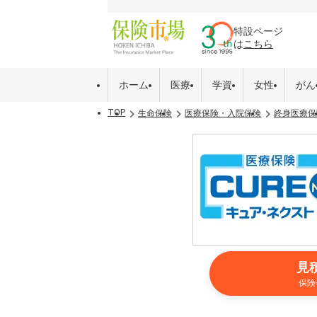
特設ページ
は
こちら
ホーム
医療
学資
女性
がん
TOP
生命保険
医療保険・入院保険
終身医療保
見
保険