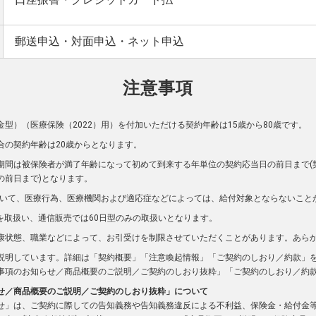
郵送申込・対面申込・ネット申込
注意事項
型）（医療保険（2022）用）を付加いただける契約年齢は15歳から80歳です。
合の契約年齢は20歳からとなります。
期間は被保険者が満了年齢になって初めて到来する年単位の契約応当日の前日まで(
の前日まで)となります。
において、医療行為、医療機関および適応症などによっては、給付対象とならないこと
型を取扱い、通信販売では60日型のみの取扱いとなります。
康状態、職業などによって、お引受けを制限させていただくことがあります。あら
説明しています。詳細は「契約概要」「注意喚起情報」「ご契約のしおり／約款」
事項のお知らせ／商品概要のご説明／ご契約のしおり抜粋」「ご契約のしおり／約
せ／商品概要のご説明／ご契約のしおり抜粋」について
せ」は、ご契約に際しての告知義務や告知義務違反による不利益、保険金・給付金