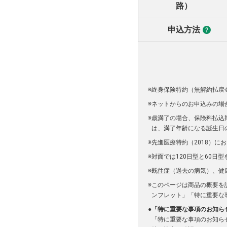
路）
申込方法
※
終身保険特約（無解約払戻金
※
ネットからのお申込みの場
※
歳満了の場合、保険料払込
は、満了年齢になる誕生日
※
先進医療特約（2018）
※
対面では120日型と60日
※
既往症（過去の病気）、健
※
このページは商品の概要を
ンフレット」「特に重要な
●
「特に重要な事項のお知ら
「特に重要な事項のお知ら