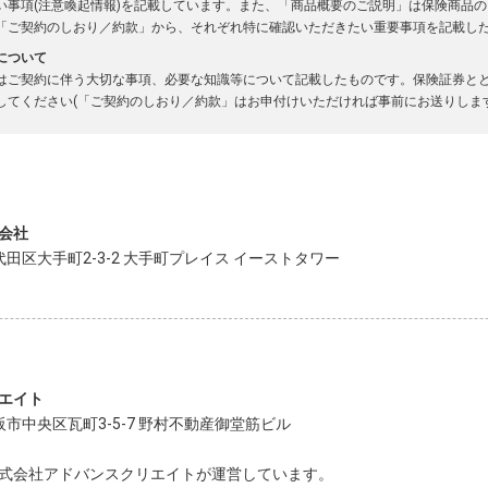
い事項(注意喚起情報)を記載しています。また、「商品概要のご説明」は保険商品
「ご契約のしおり／約款」から、それぞれ特に確認いただきたい重要事項を記載し
について
はご契約に伴う大切な事項、必要な知識等について記載したものです。保険証券と
してください(「ご契約のしおり／約款」はお申付けいただければ事前にお送りします
会社
千代田区大手町2-3-2 大手町プレイス イーストタワー
エイト
大阪市中央区瓦町3-5-7 野村不動産御堂筋ビル
式会社アドバンスクリエイトが運営しています。