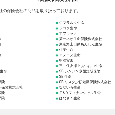
0社の保険会社の商品を取り扱っております。
ジブラルタ生命
フコク生命
アフラック
命
第一ネオ生命保険株式会社
命
東京海上日動あんしん生命
住友生命
命
エヌエヌ生命
明治安田
三井住友海上あいおい生命
り生命
SBIいきいき少額短期保険
SBI生命
保険
SBIリスタ少額短期保険株式会社
期保険株式会社
なないろ生命
保険
Ｔ&Ｄフィナンシャル生命
保険
はなさく生命