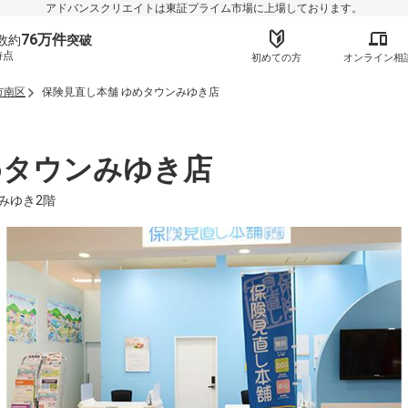
アドバンスクリエイトは東証プライム市場に上場しております。
76万件
数約
突破
時点
初めての方
オンライン相
市南区
保険見直し本舗 ゆめタウンみゆき店
めタウンみゆき店
ンみゆき2階