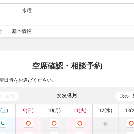
水曜
社
基本情報
空席確認・相談予約
望日時をお選びください。
8
月
の一週間
2026
/
次の一
8(土)
9(日)
10(月)
11(火)
12(水)
13(