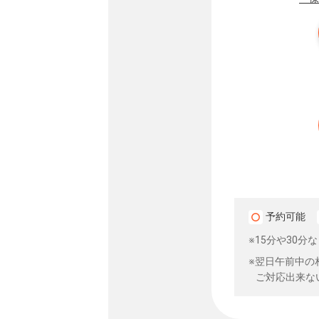
予約可能
※15分や30
※翌日午前中の
ご対応出来な