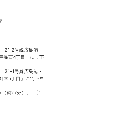
階
「21-2号線広島港・
宇品西4丁目」にて下
「21-1号線広島港・
御幸5丁目」にて下車
車（約27分）、「宇