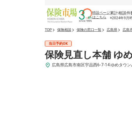
累計相談件
特設ページ
はこちら
※2024年9月
TOP
保険相談
保険の窓口一覧
広島県
広島
当日予約OK
保険見直し本舗 ゆ
広島県広島市南区宇品西6-7-14 ゆめタウ