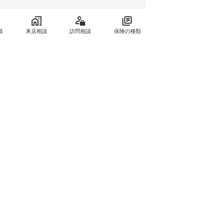
談
来店相談
訪問相談
保険の種類