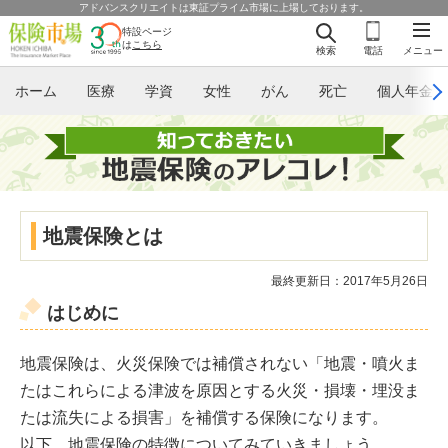
アドバンスクリエイトは東証プライム市場に上場しております。
特設ページ
は
こちら
検索
電話
メニュー
ホーム
医療
学資
女性
がん
死亡
個人年金
地震保険とは
最終更新日：2017年5月26日
はじめに
地震保険は、火災保険では補償されない「地震・噴火ま
たはこれらによる津波を原因とする火災・損壊・埋没ま
たは流失による損害」を補償する保険になります。
以下、地震保険の特徴についてみていきましょう。