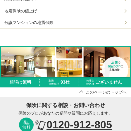
地震保険の値上げ
分譲マンションの地震保険
店舗
で
保険のプロ
に
直接相談！
取扱
無理な
93社
ございません
相談は
無料
保険会社
勧誘は
このページのトップへ
保険に関する相談・お問い合わせ
保険のプロがあなたの疑問や質問にお応えします。
0120-912-805
通話
無料