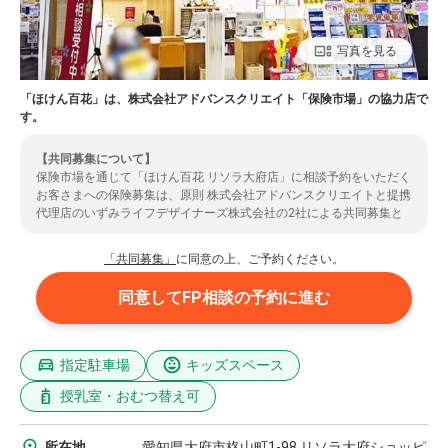
写真を見る
「ほけん百花」は、株式会社アドバンスクリエイト「保険市場」の協力店で
す。
【共同募集について】
保険市場を通じて「ほけん百花 リソラ大府店」に相談予約をいただく
お客さまへの保険募集は、原則 株式会社アドバンスクリエイトと提携
代理店のいずみライフデザイナーズ株式会社の2社による共同募集と
なります。（共同募集とならない場合もありますのでご了承くださ
い。）また、お客さまの情報は、提携先代理店であるいずみライフデ
「共同募集」
に同意の上、ご予約ください。
ザイナーズ株式会社に提供されます。ご了承いただいた上で、ご予約
のお手続きをいただきますようお願いいたします。いずみライフデザ
同意してFP相談の予約に進む
イナーズ株式会社の取扱保険会社については
こちら
よりご確認くださ
い。
指定駐車場
キッズスペース
授乳室・おむつ替え可
所在地
愛知県大府市柊山町1-98 リソラ大府ショッピ