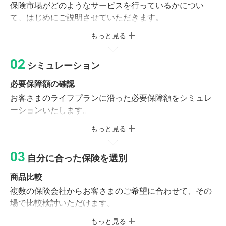
保険市場がどのようなサービスを行っているかについ
て、はじめにご説明させていただきます。
もっと見る
必要書類のご記入
個人情報同意書・受付カードへのご記入をお願いいたし
シミュレーション
ます。
必要保障額の確認
ライフプランニング
お客さまのライフプランに沿った必要保障額をシミュレ
お客さまの加入目的、収入、財産やご家族構成などをお
ーションいたします。
伺いします。
もっと見る
保険のご説明
※現在ご加入の保険がある方
保険の基本形や社会保障制度をご確認いただき、お客さ
ご加入中の保険証券または契約内容が確認できる資料
自分に合った保険を選別
まに合った保障プランを作成いたします。
をお持ちください。
商品比較
複数の保険会社からお客さまのご希望に合わせて、その
保険診断サービス（無料）
場で比較検討いただけます。
相談前に保険市場の「folderアプリ」に保険証券
を保存していただくと、オプションで保険診断サ
もっと見る
商品選別・調整