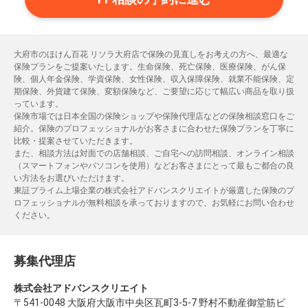
大府市のほけん百花 リソラ大府店で保険の見直しをお考えの方へ、最適な
保険プランをご提案いたします。生命保険、死亡保険、医療保険、がん保
険、個人年金保険、学資保険、女性保険、収入保障保険、就業不能保険、定
期保険、外貨建て保険、変額保険など、ご要望に応じて幅広い商品を取り扱
っています。
保険市場では日本全国の保険ショップや保険代理店などの保険相談窓口をご
紹介。保険のプロフェッショナルがお客さまに合わせた保険プランを丁寧に
比較・提案させていただきます。
また、相談方法は対面での店舗相談、ご自宅への訪問相談、オンライン相談
（スマートフォンやパソコンを使用）などお客さまにとって最もご都合の良
い方法をお選びいただけます。
東証プライム上場企業の株式会社アドバンスクリエイトが厳選した保険のプ
ロフェッショナルが無料相談を承っておりますので、お気軽にお問い合わせ
ください。
募集代理店
株式会社アドバンスクリエイト
〒541-0048 大阪府大阪市中央区瓦町3-5-7 野村不動産御堂筋ビ