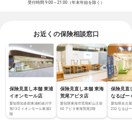
受付時間 9:00～21:00（年末年始を除く）
お近くの保険相談窓口
保険見直し本舗 東浦
保険見直し本舗 東海
保険見直
イオンモール店
荒尾アピタ店
なるぱー
愛知県知多郡東浦町緒川字
愛知県東海市荒尾町山王前
愛知県名古屋
旭13-2 イオンモール東浦2
60 アピタ東海荒尾2階
232 なるぱー
階