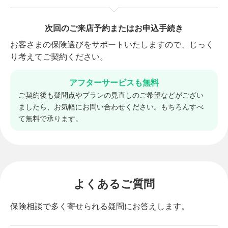
ービスをご利用いただけます。 加入している保険
お客さまのご予算やご希望に合わせてプランの調整を行
の保険料や保障内容が適正なのか、スムーズに保
います。気に入った商品をお選びください。
次回のご来店予約またはお申込手続き
険の見直しができ相談時間の短縮にもなります。
お客さまの保険選びをサポートいたしますので、じっく
り考えてご契約ください。
アフターサービスも無料
ご契約後も疑問点やプランの見直しのご希望などがござい
ましたら、お気軽にお問い合わせください。もちろんすべ
て無料で承ります。
よくあるご質問
保険相談で多く寄せられる疑問にお答えします。