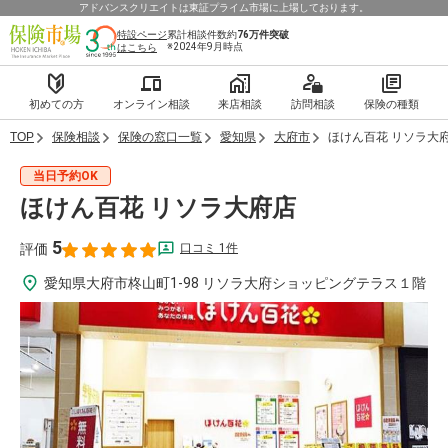
アドバンスクリエイトは東証プライム市場に上場しております。
特設ページ
累計相談件数約
76万件
突破
※2024年9月時点
はこちら
初めての方
オンライン相談
来店相談
訪問相談
保険の種類
TOP
保険相談
保険の窓口一覧
愛知県
大府市
ほけん百花 リソラ大
当日予約OK
ほけん百花 リソラ大府店
5
口コミ 1件
評価
愛知県大府市柊山町1-98 リソラ大府ショッピングテラス１階