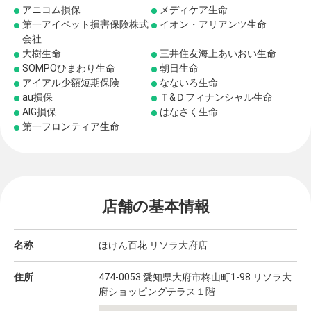
アニコム損保
メディケア生命
第一アイペット損害保険株式
イオン・アリアンツ生命
会社
大樹生命
三井住友海上あいおい生命
SOMPOひまわり生命
朝日生命
アイアル少額短期保険
なないろ生命
au損保
Ｔ&Ｄフィナンシャル生命
AIG損保
はなさく生命
第一フロンティア生命
店舗の基本情報
名称
ほけん百花 リソラ大府店
住所
474-0053 愛知県大府市柊山町1-98 リソラ大
府ショッピングテラス１階