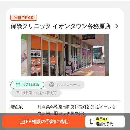
当日予約OK
保険クリニック イオンタウン各務原店
指定駐車場
キッズスペース
授乳室・おむつ替え可
所在地
岐阜県各務原市蘇原花園町2-31-2 イオンタ
ウン内（旧ロックタウン）
当日OK
地図を見る
FP相談の予約に進む
電話で予約