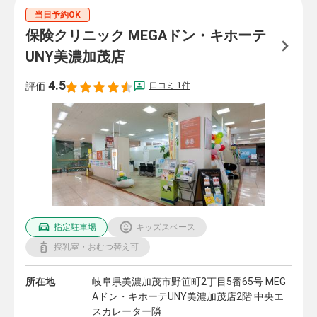
当日予約OK
保険クリニック MEGAドン・キホーテ
UNY美濃加茂店
4.5
口コミ 1件
評価
指定駐車場
キッズスペース
授乳室・おむつ替え可
所在地
岐阜県美濃加茂市野笹町2丁目5番65号 MEG
Aドン・キホーテUNY美濃加茂店2階 中央エ
スカレーター隣