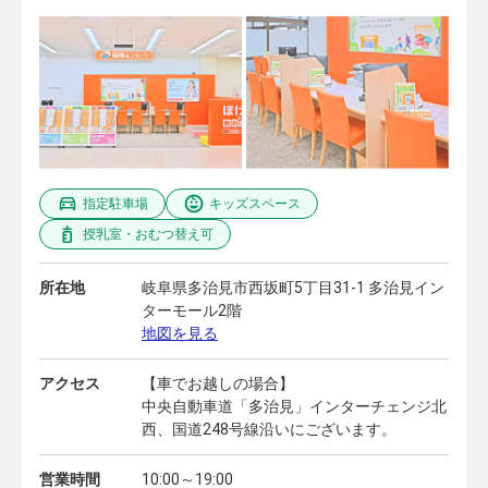
指定駐車場
キッズスペース
授乳室・おむつ替え可
所在地
岐阜県多治見市西坂町5丁目31-1 多治見イン
ターモール2階
地図を見る
アクセス
【車でお越しの場合】
中央自動車道「多治見」インターチェンジ北
西、国道248号線沿いにございます。
営業時間
10:00～19:00