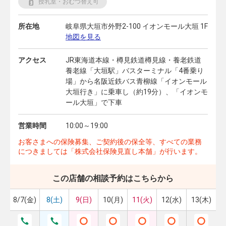
授乳室・おむつ替え可
所在地
岐阜県大垣市外野2-100 イオンモール大垣 1F
地図を見る
アクセス
JR東海道本線・樽見鉄道樽見線・養老鉄道
養老線「大垣駅」バスターミナル「4番乗り
場」から名阪近鉄バス青柳線「イオンモール
大垣行き」に乗車し（約19分）、「イオンモ
ール大垣」で下車
営業時間
10:00～19:00
お客さまへの保険募集、ご契約後の保全等、すべての業務
につきましては「株式会社保険見直し本舗」が行います。
この店舗の相談予約はこちらから
8/7(金)
8(土)
9(日)
10(月)
11(火)
12(水)
13(木)