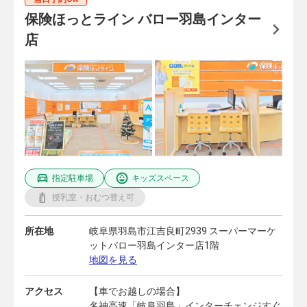
保険ほっとライン バロー羽島インター
店
指定駐車場
キッズスペース
授乳室・おむつ替え可
所在地
岐阜県羽島市江吉良町2939 スーパーマーケ
ットバロー羽島インター店1階
地図を見る
アクセス
【車でお越しの場合】
名神高速「岐阜羽島」インターチェンジすぐ