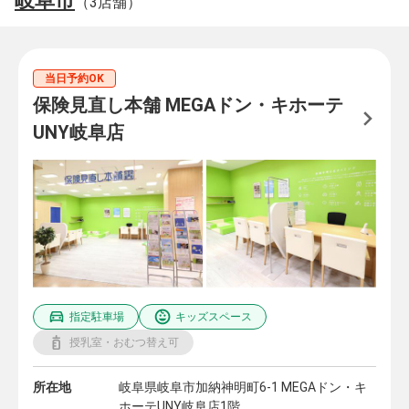
岐阜市
（3店舗）
当日予約OK
保険見直し本舗 MEGAドン・キホーテ
UNY岐阜店
指定駐車場
キッズスペース
授乳室・おむつ替え可
所在地
岐阜県岐阜市加納神明町6-1 MEGAドン・キ
ホーテUNY岐阜店1階