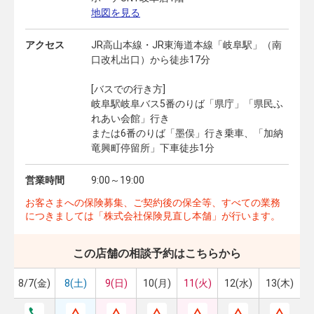
地図を見る
アクセス
JR高山本線・JR東海道本線「岐阜駅」（南
口改札出口）から徒歩17分
[バスでの行き方]
岐阜駅岐阜バス5番のりば「県庁」「県民ふ
れあい会館」行き
または6番のりば「墨俣」行き乗車、「加納
竜興町停留所」下車徒歩1分
営業時間
9:00～19:00
お客さまへの保険募集、ご契約後の保全等、すべての業務
につきましては「株式会社保険見直し本舗」が行います。
この店舗の相談予約はこちらから
8/7(金)
8(土)
9(日)
10(月)
11(火)
12(水)
13(木)