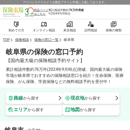
アドバンスクリエイトは東証プライム市場に上場しております。
特設ページ
累計相談件数約
76万件
突破
※2024年9月時点
はこちら
初めての方
オンライン相談
来店相談
訪問相談
保険の種類
TOP
保険相談
保険の窓口一覧
岐阜県
岐阜県の保険の窓口予約
【国内最大級の保険相談予約サイト】
累計相談件数約76万件(2024年9月時点)突破、国内最大級の保険
市場が岐阜県でおすすめの保険相談窓口を紹介！生命保険、医療
保険、がん保険、学資保険などの無料相談予約を受付中！
路線
現在地
から探す
から探す
エリア
地図
から探す
から探す