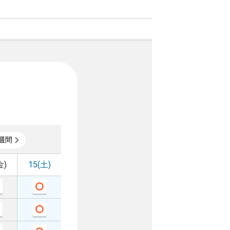
週間
金)
15(土)