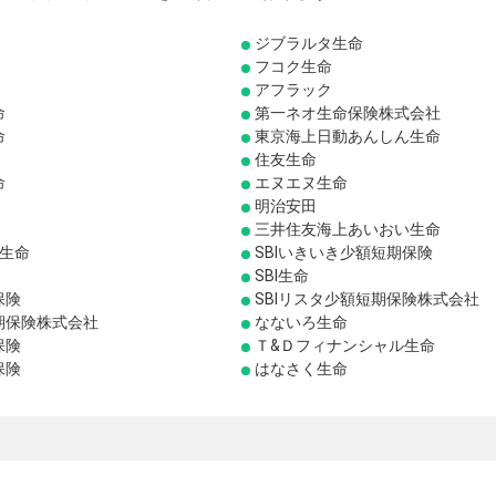
ジブラルタ生命
フコク生命
アフラック
命
第一ネオ生命保険株式会社
命
東京海上日動あんしん生命
住友生命
命
エヌエヌ生命
明治安田
三井住友海上あいおい生命
り生命
SBIいきいき少額短期保険
SBI生命
保険
SBIリスタ少額短期保険株式会社
期保険株式会社
なないろ生命
保険
Ｔ&Ｄフィナンシャル生命
保険
はなさく生命