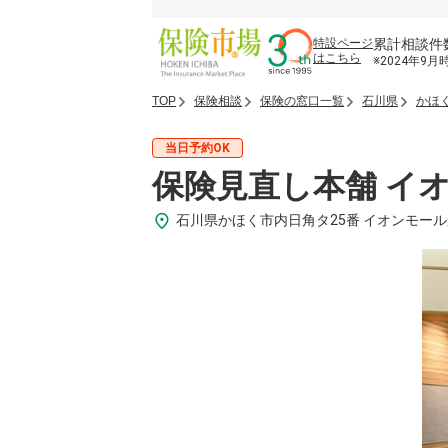
累計相談件
特設ページ
はこちら
※2024年9月
TOP
保険相談
保険の窓口一覧
石川県
かほ
当日予約OK
保険見直し本舗 イ
石川県かほく市内日角タ25番 イオンモール