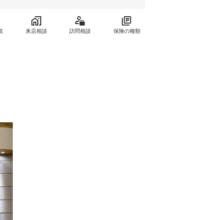
談
来店相談
訪問相談
保険の種類