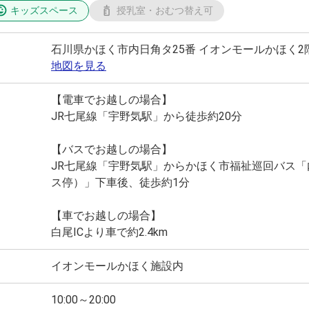
キッズスペース
授乳室・おむつ替え可
石川県かほく市内日角タ25番 イオンモールかほく2
地図を見る
【電車でお越しの場合】
JR七尾線「宇野気駅」から徒歩約20分
【バスでお越しの場合】
JR七尾線「宇野気駅」からかほく市福祉巡回バス
ス停）」下車後、徒歩約1分
【車でお越しの場合】
白尾ICより車で約2.4km
イオンモールかほく施設内
10:00～20:00