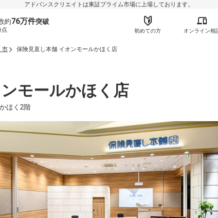
アドバンスクリエイトは東証プライム市場に上場しております。
76万件
数約
突破
時点
初めての方
オンライン相
く市
保険見直し本舗 イオンモールかほく店
オンモールかほく店
かほく2階