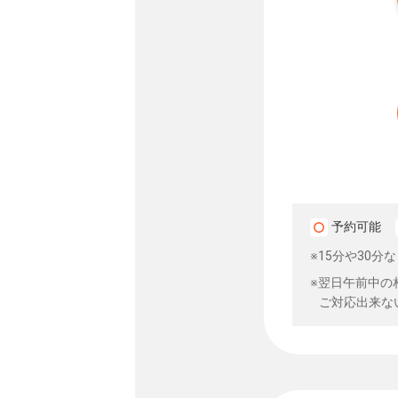
予約可能
※15分や30
※翌日午前中の
ご対応出来な