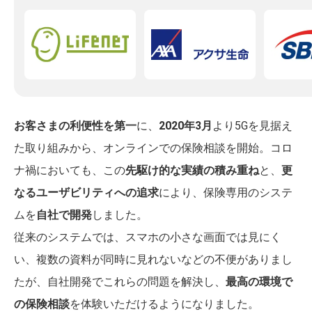
お客さまの利便性を第一
に、
2020年3月
より5Gを見据え
た取り組みから、オンラインでの保険相談を開始。コロ
ナ禍においても、この
先駆け的な実績の積み重ね
と、
更
なるユーザビリティへの追求
により、保険専用のシステ
ムを
自社で開発
しました。
従来のシステムでは、スマホの小さな画面では見にく
い、複数の資料が同時に見れないなどの不便がありまし
たが、自社開発でこれらの問題を解決し、
最高の環境で
の保険相談
を体験いただけるようになりました。