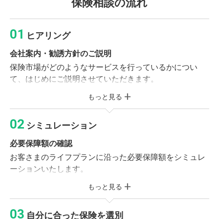
保険相談の流れ
ヒアリング
会社案内・勧誘方針のご説明
保険市場がどのようなサービスを行っているかについ
て、はじめにご説明させていただきます。
もっと見る
必要書類のご記入
個人情報同意書・受付カードへのご記入をお願いいたし
シミュレーション
ます。
必要保障額の確認
ライフプランニング
お客さまのライフプランに沿った必要保障額をシミュレ
お客さまの加入目的、収入、財産やご家族構成などをお
ーションいたします。
伺いします。
もっと見る
保険のご説明
※現在ご加入の保険がある方
保険の基本形や社会保障制度をご確認いただき、お客さ
ご加入中の保険証券または契約内容が確認できる資料
自分に合った保険を選別
まに合った保障プランを作成いたします。