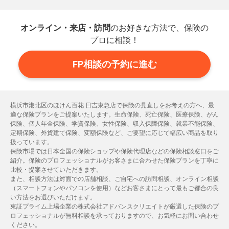
オンライン・来店・訪問
のお好きな方法で、保険の
プロに相談！
FP相談の予約に進む
横浜市港北区のほけん百花 日吉東急店で保険の見直しをお考えの方へ、最
適な保険プランをご提案いたします。生命保険、死亡保険、医療保険、がん
保険、個人年金保険、学資保険、女性保険、収入保障保険、就業不能保険、
定期保険、外貨建て保険、変額保険など、ご要望に応じて幅広い商品を取り
扱っています。
保険市場では日本全国の保険ショップや保険代理店などの保険相談窓口をご
紹介。保険のプロフェッショナルがお客さまに合わせた保険プランを丁寧に
比較・提案させていただきます。
また、相談方法は対面での店舗相談、ご自宅への訪問相談、オンライン相談
（スマートフォンやパソコンを使用）などお客さまにとって最もご都合の良
い方法をお選びいただけます。
東証プライム上場企業の株式会社アドバンスクリエイトが厳選した保険のプ
ロフェッショナルが無料相談を承っておりますので、お気軽にお問い合わせ
ください。