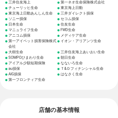
三井住友海上
第一ネオ生命保険株式会社
チューリッヒ生命
東京海上日動
東京海上日動あんしん生命
三井ダイレクト損保
ソニー損保
セコム損保
日本生命
住友生命
マニュライフ生命
FWD生命
アニコム損保
メディケア生命
第一アイペット損害保険株式
イオン・アリアンツ生命
会社
大樹生命
三井住友海上あいおい生命
SOMPOひまわり生命
朝日生命
アイアル少額短期保険
なないろ生命
au損保
Ｔ&Ｄフィナンシャル生命
AIG損保
はなさく生命
第一フロンティア生命
店舗の基本情報