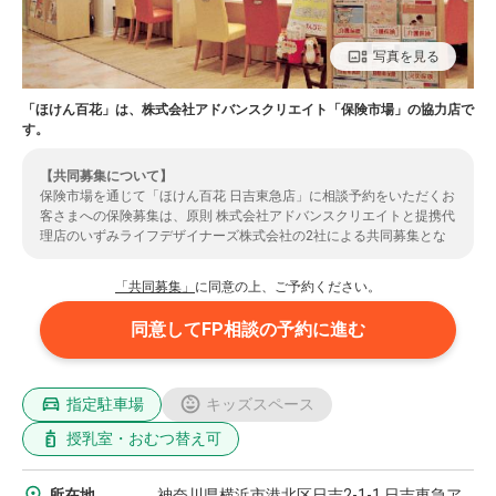
写真を見る
「ほけん百花」は、株式会社アドバンスクリエイト「保険市場」の協力店で
す。
【共同募集について】
保険市場を通じて「ほけん百花 日吉東急店」に相談予約をいただくお
客さまへの保険募集は、原則 株式会社アドバンスクリエイトと提携代
理店のいずみライフデザイナーズ株式会社の2社による共同募集とな
ります。（共同募集とならない場合もありますのでご了承くださ
い。）また、お客さまの情報は、提携先代理店であるいずみライフデ
「共同募集」
に同意の上、ご予約ください。
ザイナーズ株式会社に提供されます。ご了承いただいた上で、ご予約
のお手続きをいただきますようお願いいたします。いずみライフデザ
同意してFP相談の予約に進む
イナーズ株式会社の取扱保険会社については
こちら
よりご確認くださ
い。
指定駐車場
キッズスペース
授乳室・おむつ替え可
所在地
神奈川県横浜市港北区日吉2-1-1 日吉東急ア