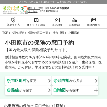
アドバンスクリエイトは東証プライム市場に上場しております。
特設ページ
累計相談件数約
76万件
突破
※2024年9月時点
はこちら
初めての方
オンライン相談
来店相談
訪問相談
保険の種類
TOP
保険相談
保険の窓口一覧
神奈川県
小田原市
小田原市の保険の窓口予約
【国内最大級の保険相談予約サイト】
累計相談件数約76万件(2024年9月時点)突破、国内最大級の保険
市場が小田原市でおすすめの保険相談窓口を紹介！生命保険、医
療保険、がん保険、学資保険などの無料相談予約を受付中！
市区町村
現在地
を変更
から探す
路線
地図
から探す
から探す
小田原市
の保険の窓口予約（1店舗）