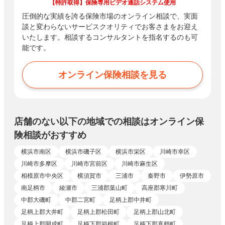
【特許取得】保険専用ビデオ通話システム使用
圧倒的な実績を誇る保険市場のオンライン相談で、実面
談と変わらないサービスクオリティでお客さまをお迎え
いたします。相談するコンサルタントを指名するのも可
能です。
オンライン保険相談を見る
店舗のない以下の地域での相談はオンライン保
険相談がおすすめ
横浜市南区
横浜市磯子区
横浜市栄区
川崎市幸区
川崎市多摩区
川崎市宮前区
川崎市麻生区
相模原市中央区
横須賀市
三浦市
秦野市
伊勢原市
南足柄市
綾瀬市
三浦郡葉山町
高座郡寒川町
中郡大磯町
中郡二宮町
足柄上郡中井町
足柄上郡大井町
足柄上郡松田町
足柄上郡山北町
足柄上郡開成町
足柄下郡箱根町
足柄下郡真鶴町