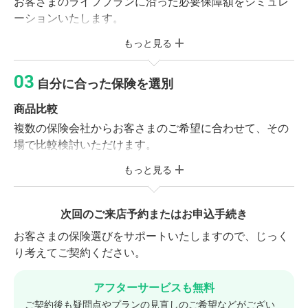
お客さまのライフプランに沿った必要保障額をシミュレ
お客さまの加入目的、収入、財産やご家族構成などをお
ーションいたします。
伺いします。
もっと見る
保険のご説明
※現在ご加入の保険がある方
保険の基本形や社会保障制度をご確認いただき、お客さ
ご加入中の保険証券または契約内容が確認できる資料
自分に合った保険を選別
まに合った保障プランを作成いたします。
をお持ちください。
商品比較
複数の保険会社からお客さまのご希望に合わせて、その
保険診断サービス（無料）
場で比較検討いただけます。
相談前に保険市場の「folderアプリ」に保険証券
を保存していただくと、オプションで保険診断サ
もっと見る
商品選別・調整
ービスをご利用いただけます。 加入している保険
お客さまのご予算やご希望に合わせてプランの調整を行
の保険料や保障内容が適正なのか、スムーズに保
います。気に入った商品をお選びください。
次回のご来店予約またはお申込手続き
険の見直しができ相談時間の短縮にもなります。
お客さまの保険選びをサポートいたしますので、じっく
り考えてご契約ください。
アフターサービスも無料
ご契約後も疑問点やプランの見直しのご希望などがござい