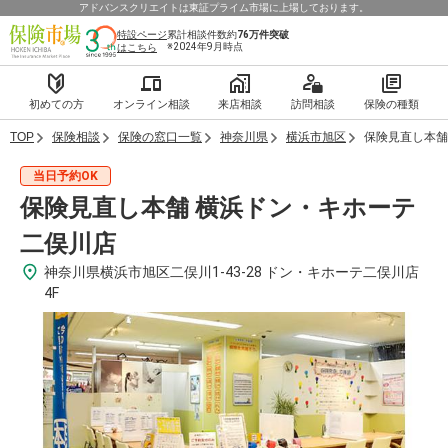
アドバンスクリエイトは東証プライム市場に上場しております。
特設ページ
累計相談件数約
76万件
突破
※2024年9月時点
はこちら
初めての方
オンライン相談
来店相談
訪問相談
保険の種類
TOP
保険相談
保険の窓口一覧
神奈川県
横浜市旭区
保険見直し本舗
当日予約OK
保険見直し本舗 横浜ドン・キホーテ
二俣川店
神奈川県横浜市旭区二俣川1-43-28 ドン・キホーテ二俣川店
4F