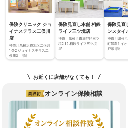
保険クリニック ジョ
保険見直し本舗 相鉄
保険見直
イナステラス二俣川
ライフ三ツ境店
ンスタイ
店
神奈川県横浜市瀬谷区三ツ
神奈川県横浜
境2-19 相鉄ライフ三ツ境
町535-1 
神奈川県横浜市旭区二俣川
4F
戸塚1階
1-3-2 ジョイナステラス二
俣川3 4階
お近くに店舗がなくても！
オンライン保険相談