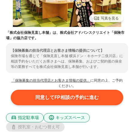
写真を見る
「株式会社保険見直し本舗」は、株式会社アドバンスクリエイト「保険市
場」の協力店です。
【保険募集の担当代理店とお客さま情報の提供について】
保険市場を通じて「保険見直し本舗 横浜ドン・キホーテ二俣川店」に
相談予約をいただくお客さまへは、保険募集、およびご契約後の保全
等の業務すべてを株式会社保険見直し本舗が行います。
また、お客さまの情報は、提携先代理店である株式会社保険見直し本
舗に提供されます。ご了承いただいた上で、ご予約のお手続きをいた
「保険募集の担当代理店とお客さま情報の提供」
に同意の上、ご予約
だきますようお願いいたします。
ください。
同意してFP相談の予約に進む
指定駐車場
キッズスペース
授乳室・おむつ替え可