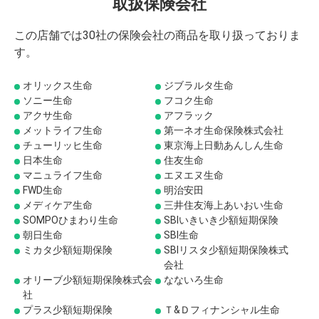
取扱保険会社
この店舗では30社の保険会社の商品を取り扱っておりま
す。
オリックス生命
ジブラルタ生命
ソニー生命
フコク生命
アクサ生命
アフラック
メットライフ生命
第一ネオ生命保険株式会社
チューリッヒ生命
東京海上日動あんしん生命
日本生命
住友生命
マニュライフ生命
エヌエヌ生命
FWD生命
明治安田
メディケア生命
三井住友海上あいおい生命
SOMPOひまわり生命
SBIいきいき少額短期保険
朝日生命
SBI生命
ミカタ少額短期保険
SBIリスタ少額短期保険株式
会社
オリーブ少額短期保険株式会
なないろ生命
社
プラス少額短期保険
Ｔ&Ｄフィナンシャル生命