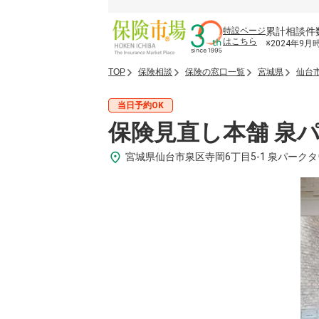
累計相談件
特設ページ
はこちら
※2024年9月
TOP
保険相談
保険の窓口一覧
宮城県
仙台
当日予約OK
保険見直し本舗 泉
宮城県仙台市泉区寺岡6丁目5-1 泉パーク