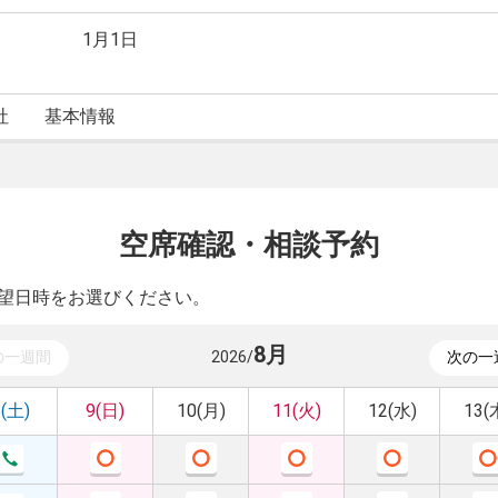
1月1日
社
基本情報
空席確認・相談予約
望日時をお選びください。
8
月
の一週間
2026
/
次の一
8(土)
9(日)
10(月)
11(火)
12(水)
13(