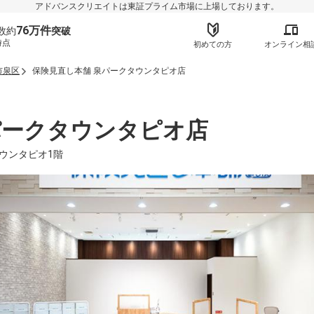
アドバンスクリエイトは東証プライム市場に上場しております。
76万件
数約
突破
時点
初めての方
オンライン相
市泉区
保険見直し本舗 泉パークタウンタピオ店
パークタウンタピオ店
タウンタピオ1階