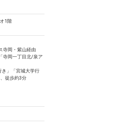
オ1階
ス寺岡・紫山経由
「寺岡一丁目北/泉ア
行き」「宮城大学行
、徒歩約3分