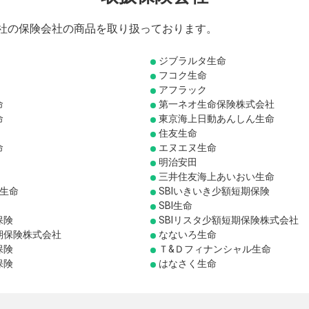
0社の保険会社の商品を取り扱っております。
ジブラルタ生命
フコク生命
アフラック
命
第一ネオ生命保険株式会社
命
東京海上日動あんしん生命
住友生命
命
エヌエヌ生命
明治安田
三井住友海上あいおい生命
り生命
SBIいきいき少額短期保険
SBI生命
保険
SBIリスタ少額短期保険株式会社
期保険株式会社
なないろ生命
保険
Ｔ&Ｄフィナンシャル生命
保険
はなさく生命