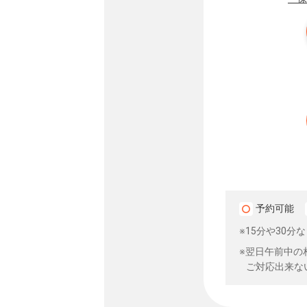
予約可能
※15分や30
※翌日午前中の
ご対応出来な