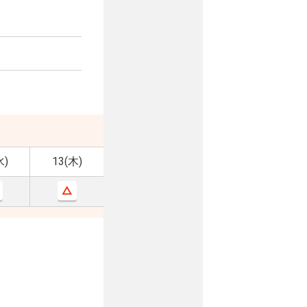
水)
13(木)