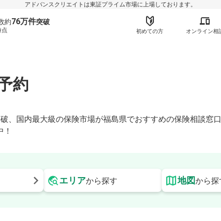
アドバンスクリエイトは東証プライム市場に上場しております。
76万件
数約
突破
時点
初めての方
オンライン相
予約
】
時点)突破、国内最大級の保険市場が福島県でおすすめの保険相談
中！
エリア
地図
から探す
から探