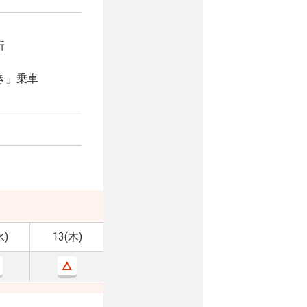
折
き」乗車
水)
13(木)