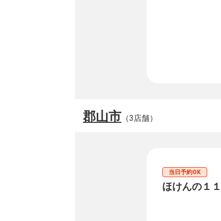
郡山市
（3店舗）
当日予約OK
ほけんの１１