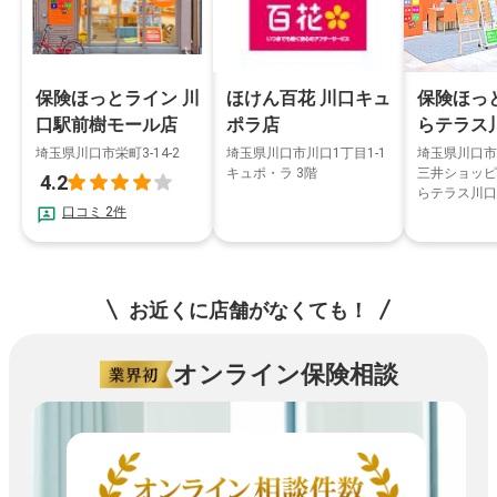
ほけん百花 川口キュ
保険ほっとライン 川
保険ほっ
ポラ店
口駅前樹モール店
らテラス
埼玉県川口市川口1丁目1-1
埼玉県川口市栄町3-14-2
埼玉県川口市栄
キュポ・ラ 3階
三井ショッピ
4.2
らテラス川口
口コミ 2件
お近くに店舗がなくても！
オンライン保険相談