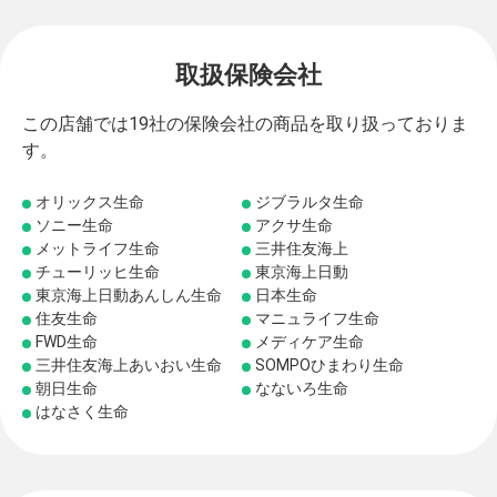
取扱保険会社
この店舗では19社の保険会社の商品を取り扱っておりま
す。
オリックス生命
ジブラルタ生命
ソニー生命
アクサ生命
メットライフ生命
三井住友海上
チューリッヒ生命
東京海上日動
東京海上日動あんしん生命
日本生命
住友生命
マニュライフ生命
FWD生命
メディケア生命
三井住友海上あいおい生命
SOMPOひまわり生命
朝日生命
なないろ生命
はなさく生命