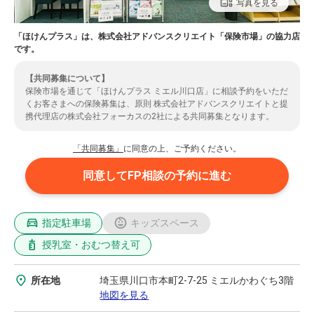
写真を見る
「ほけんプラス」は、株式会社アドバンスクリエイト「保険市場」の協力店
です。
【共同募集について】
保険市場を通じて「ほけんプラス ミエル川口店」に相談予約をいただ
くお客さまへの保険募集は、原則 株式会社アドバンスクリエイトと提
携代理店の株式会社フォーカスの2社による共同募集となります。
（共同募集とならない場合もありますのでご了承ください。）また、
お客さまの情報は、提携先代理店である株式会社フォーカスに提供さ
「共同募集」
に同意の上、ご予約ください。
れます。ご了承いただいた上で、ご予約のお手続きをいただきますよ
うお願いいたします。株式会社フォーカスの取扱保険会社については
同意してFP相談の予約に進む
こちら
よりご確認ください。
指定駐車場
キッズスペース
授乳室・おむつ替え可
所在地
埼玉県川口市本町2-7-25 ミエルかわぐち3階
地図を見る