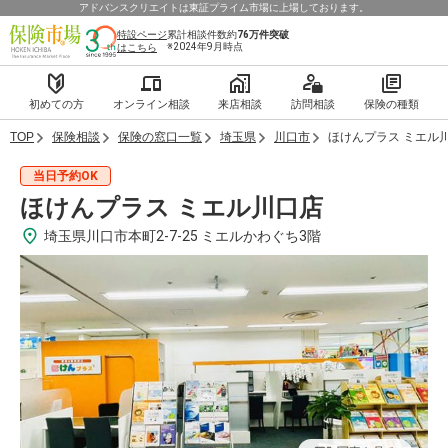
アドバンスクリエイトは東証プライム市場に上場しております。
特設ページ
累計相談件数約
76万件
突破
※2024年9月時点
はこちら
初めての方
オンライン相談
来店相談
訪問相談
保険の種類
TOP
保険相談
保険の窓口一覧
埼玉県
川口市
ほけんプラス ミエル
当日予約OK
ほけんプラス ミエル川口店
埼玉県川口市本町2-7-25 ミエルかわぐち3階