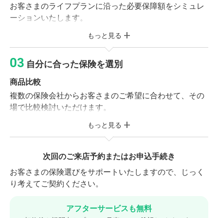
お客さまのライフプランに沿った必要保障額をシミュレ
お客さまの加入目的、収入、財産やご家族構成などをお
ーションいたします。
伺いします。
もっと見る
保険のご説明
※現在ご加入の保険がある方
保険の基本形や社会保障制度をご確認いただき、お客さ
ご加入中の保険証券または契約内容が確認できる資料
自分に合った保険を選別
まに合った保障プランを作成いたします。
をお持ちください。
商品比較
複数の保険会社からお客さまのご希望に合わせて、その
保険診断サービス（無料）
場で比較検討いただけます。
相談前に保険市場の「folderアプリ」に保険証券
を保存していただくと、オプションで保険診断サ
もっと見る
商品選別・調整
ービスをご利用いただけます。 加入している保険
お客さまのご予算やご希望に合わせてプランの調整を行
の保険料や保障内容が適正なのか、スムーズに保
います。気に入った商品をお選びください。
次回のご来店予約またはお申込手続き
険の見直しができ相談時間の短縮にもなります。
お客さまの保険選びをサポートいたしますので、じっく
り考えてご契約ください。
アフターサービスも無料