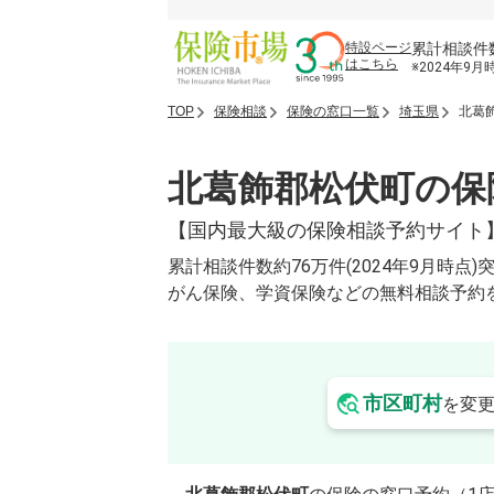
累計相談件
特設ページ
はこちら
※2024年9月
TOP
保険相談
保険の窓口一覧
埼玉県
北葛
北葛飾郡松伏町の保
【国内最大級の保険相談予約サイト
累計相談件数約76万件(2024年9月
がん保険、学資保険などの無料相談予約
市区町村
を変