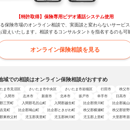
【特許取得】保険専用ビデオ通話システム使用
る保険市場のオンライン相談で、実面談と変わらないサービス
お迎えいたします。相談するコンサルタントを指名するのも可
オンライン保険相談を見る
地域での相談はオンライン保険相談がおすすめ
たま市見沼区
さいたま市中央区
さいたま市岩槻区
行田市
秩父市
入間市
志木市
新座市
北本市
坂戸市
幸手市
日高市
郡三芳町
入間郡毛呂山町
入間郡越生町
比企郡滑川町
比企郡嵐山
吉見町
比企郡鳩山町
比企郡ときがわ町
秩父郡横瀬町
秩父郡皆野
郡東秩父村
児玉郡美里町
児玉郡神川町
児玉郡上里町
大里郡寄居