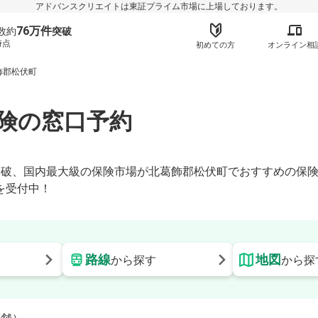
アドバンスクリエイトは東証プライム市場に上場しております。
76万件
数約
突破
時点
初めての方
オンライン相
飾郡松伏町
険の窓口予約
】
時点)突破、国内最大級の保険市場が北葛飾郡松伏町でおすすめの
を受付中！
路線
地図
更
から探す
から探