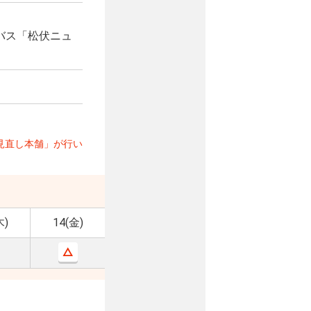
バス「松伏ニュ
見直し本舗」が行い
木)
14(金)