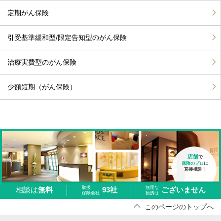
定期がん保険
引受基準緩和型/限定告知型のがん保険
治療実費型のがん保険
少額短期（がん保険）
店舗
で
保険のプロ
に
直接相談！
取扱
無理な
93社
ございません
相談は
無料
保険会社
勧誘は
このページのトップへ