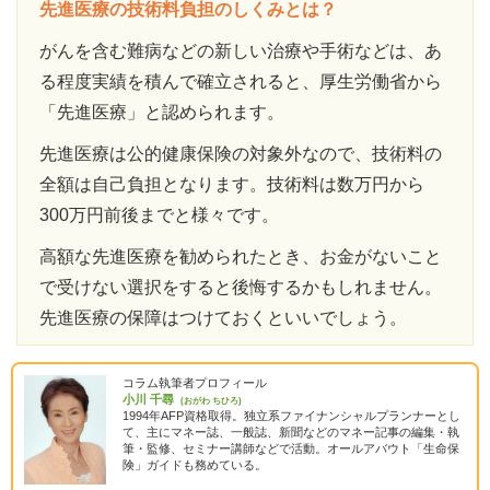
先進医療の技術料負担のしくみとは？
がんを含む難病などの新しい治療や手術などは、あ
る程度実績を積んで確立されると、厚生労働省から
「先進医療」と認められます。
先進医療は公的健康保険の対象外なので、技術料の
全額は自己負担となります。技術料は数万円から
300万円前後までと様々です。
高額な先進医療を勧められたとき、お金がないこと
で受けない選択をすると後悔するかもしれません。
先進医療の保障はつけておくといいでしょう。
コラム執筆者プロフィール
小川 千尋
(おがわ ちひろ)
1994年AFP資格取得。独立系ファイナンシャルプランナーとし
て、主にマネー誌、一般誌、新聞などのマネー記事の編集・執
筆・監修、セミナー講師などで活動。オールアバウト「生命保
険」ガイドも務めている。