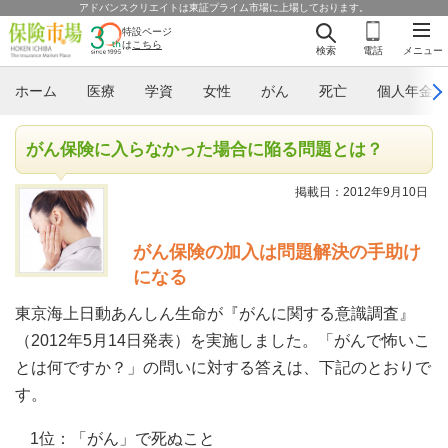
アドバンスクリエイトは東証プライム市場に上場しております。
特設ページ
は
こちら
検索
電話
メニュー
ホーム
医療
学資
女性
がん
死亡
個人年金
がん保険に入らなかった場合に陥る問題とは？
掲載日：2012年9月10日
がん保険の加入は問題解決の手助け
になる
東京海上日動あんしん生命が『がんに関する意識調査』
（2012年5月14日発表）を実施しました。「がんで怖いこ
とは何ですか？」の問いに対する答えは、下記のとおりで
す。
1位：「がん」で死ぬこと