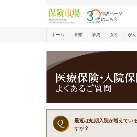
特設ページ
は
こちら
ホーム
医療
学資
女性
がん
最近は短期入院が増えてい
すか？