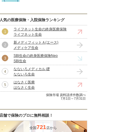
人気の医療保険・入院保険ランキング
ライフネット生命の終身医療保険
ライフネット生命
新メディフィットＡ(エース)
メディケア生命
SBI生命の終身医療保険Neo
SBI生命
なないろメディカル 礎
なないろ生命
はなさく医療
はなさく生命
保険市場 資料請求件数調べ
7月1日～7月31日
店舗で保険のプロに無料相談！
721
全国
店から