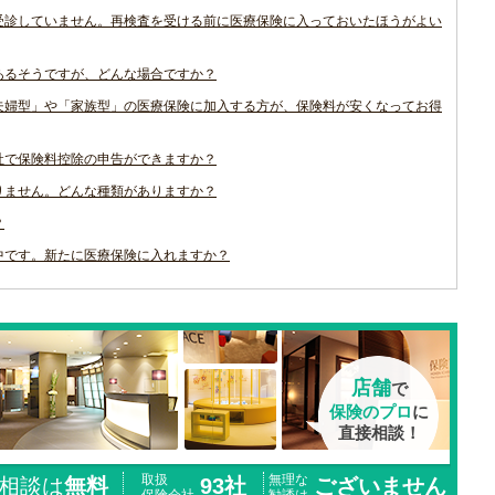
受診していません。再検査を受ける前に医療保険に入っておいたほうがよい
あるそうですが、どんな場合ですか？
夫婦型」や「家族型」の医療保険に加入する方が、保険料が安くなってお得
社で保険料控除の申告ができますか？
りません。どんな種類がありますか？
？
中です。新たに医療保険に入れますか？
店舗
で
保険のプロ
に
直接相談！
取扱
無理な
相談は
無料
93社
ございません