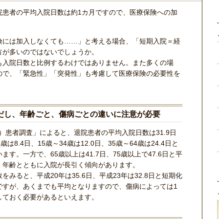
院患者の平均入院日数は約1カ月ですので、医療保険への加
険には加入しなくても……」と考える場合、「短期入院＝経
方が多いのではないでしょうか。
も入院日数と比例するわけではありません。また多くの場
ので、「緊急性」「突発性」も考慮して医療保険の必要性を
だし、年齢ごと、傷病ごとの違いに注意が必要
4）患者調査」によると、退院患者の平均入院日数は31.9日
8.4日、15歳～34歳は12.0日、35歳～64歳は24.4日と
す。一方で、65歳以上は41.7日、75歳以上で47.6日と平
、年齢とともに入院が長引く傾向があります。
みると、平成20年は35.6日、平成23年は32.8日と短期化
ですが、あくまでも平均となりますので、傷病によっては1
しておく必要があるといえます。