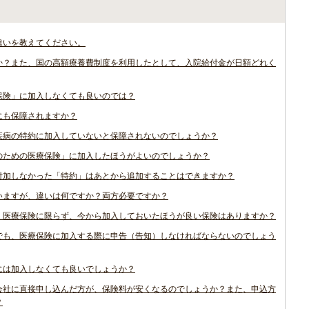
違いを教えてください。
か？また、国の高額療養費制度を利用したとして、入院給付金が日額どれく
保険」に加入しなくても良いのでは？
にも保障されますか？
疾病の特約に加入していないと保障されないのでしょうか？
のための医療保険」に加入したほうがよいのでしょうか？
付加しなかった「特約」はあとから追加することはできますか？
いますが、違いは何ですか？両方必要ですか？
、医療保険に限らず、今から加入しておいたほうが良い保険はありますか？
でも、医療保険に加入する際に申告（告知）しなければならないのでしょう
には加入しなくても良いでしょうか？
会社に直接申し込んだ方が、保険料が安くなるのでしょうか？また、申込方
？