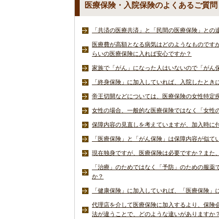
医療保険・入院保険のよくあるご質問
「共済の医療共済」と「民間の医療保険」との
医療費が高額となる病気はどのようなものです
らいの医療保険に入れば安心ですか？
家族で「がん」になった人はいないので「がん
「終身保険」に加入していれば、入院したとき
帝王切開などについては、医療保険の女性特定
女性の場合、一般的な医療保険ではなく「女性
保障内容の見直しを考えていますが、加入時に
「医療保険」と「がん保険」は保障内容が似て
現在独身ですが、医療保険は必要ですか？また
「治療」のためではなく「予防」のための服薬
か？
「健康保険」に加入していれば、「医療保険」
代理店を介して医療保険に加入するより、保険
法が違うことで、どのような違いがありますか