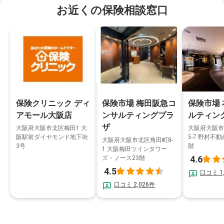
お近くの保険相談窓口
保険クリニック ディ
保険市場 梅田阪急コ
保険市場
アモール大阪店
ンサルティングプラ
ルティン
ザ
大阪府大阪市北区梅田1 大
大阪府大阪市
阪駅前ダイヤモンド地下街
5-7 野村不
大阪府大阪市北区角田町8-
3号
階
1 大阪梅田ツインタワー
4.6
ズ・ノース23階
4.5
口コミ 1
口コミ 2,026件