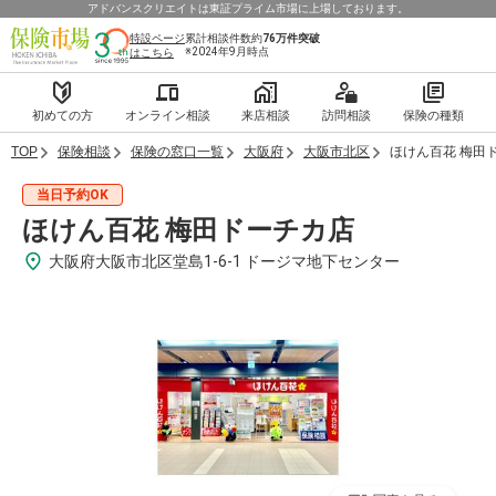
アドバンスクリエイトは東証プライム市場に上場しております。
特設ページ
累計相談件数約
76万件
突破
※2024年9月時点
はこちら
初めての方
オンライン相談
来店相談
訪問相談
保険の種類
TOP
保険相談
保険の窓口一覧
大阪府
大阪市北区
ほけん百花 梅田
当日予約OK
ほけん百花 梅田ドーチカ店
大阪府大阪市北区堂島1-6-1 ドージマ地下センター