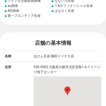
アイアル少額短期保険
なないろ生命
au損保
Ｔ&Ｄフィナンシャル生命
AIG損保
はなさく生命
第一フロンティア生命
店舗の基本情報
名称
ほけん百花 梅田ドーチカ店
住所
530-0003 大阪府大阪市北区堂島1-6-1 ドージ
マ地下センター