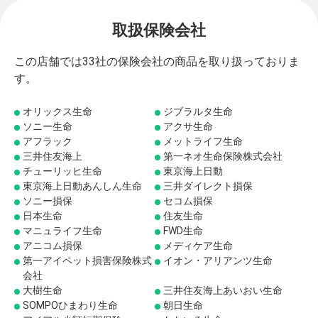
取扱保険会社
この店舗では33社の保険会社の商品を取り扱っておりま
す。
オリックス生命
ジブラルタ生命
ソニー生命
アクサ生命
アフラック
メットライフ生命
三井住友海上
第一ネオ生命保険株式会社
チューリッヒ生命
東京海上日動
東京海上日動あんしん生命
三井ダイレクト損保
ソニー損保
セコム損保
日本生命
住友生命
マニュライフ生命
FWD生命
アニコム損保
メディケア生命
第一アイペット損害保険株式
イオン・アリアンツ生命
会社
大樹生命
三井住友海上あいおい生命
SOMPOひまわり生命
朝日生命