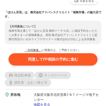
写真を見る
「ほけん百花」は、株式会社アドバンスクリエイト「保険市場」の協力店で
す。
【共同募集について】
保険市場を通じて「ほけん百花 梅田ドーチカ店」に相談予約をいただ
くお客さまへの保険募集は、原則 株式会社アドバンスクリエイトと提
携代理店のいずみライフデザイナーズ株式会社の2社による共同募集
となります。（共同募集とならない場合もありますのでご了承くださ
い。）また、お客さまの情報は、提携先代理店であるいずみライフデ
「共同募集」
に同意の上、ご予約ください。
ザイナーズ株式会社に提供されます。ご了承いただいた上で、ご予約
のお手続きをいただきますようお願いいたします。いずみライフデザ
同意してFP相談の予約に進む
イナーズ株式会社の取扱保険会社については
こちら
よりご確認くださ
い。
指定駐車場
キッズスペース
授乳室・おむつ替え可
所在地
大阪府大阪市北区堂島1-6-1 ドージマ地下セ
ンター
地図を見る