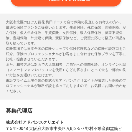
大阪市北区のほけん百花 梅田ドーチカ店で保険の見直しをお考えの方へ、
最適な保険プランをご提案いたします。生命保険、死亡保険、医療保険、が
ん保険、個人年金保険、学資保険、女性保険、収入保障保険、就業不能保
険、定期保険、外貨建て保険、変額保険など、ご要望に応じて幅広い商品を
取り扱っています。
保険市場では日本全国の保険ショップや保険代理店などの保険相談窓口をご
紹介。保険のプロフェッショナルがお客さまに合わせた保険プランを丁寧に
比較・提案させていただきます。
また、相談方法は対面での店舗相談、ご自宅への訪問相談、オンライン相談
（スマートフォンやパソコンを使用）などお客さまにとって最もご都合の良
い方法をお選びいただけます。
東証プライム上場企業の株式会社アドバンスクリエイトが厳選した保険のプ
ロフェッショナルが無料相談を承っておりますので、お気軽にお問い合わせ
ください。
募集代理店
株式会社アドバンスクリエイト
〒541-0048 大阪府大阪市中央区瓦町3-5-7 野村不動産御堂筋ビ