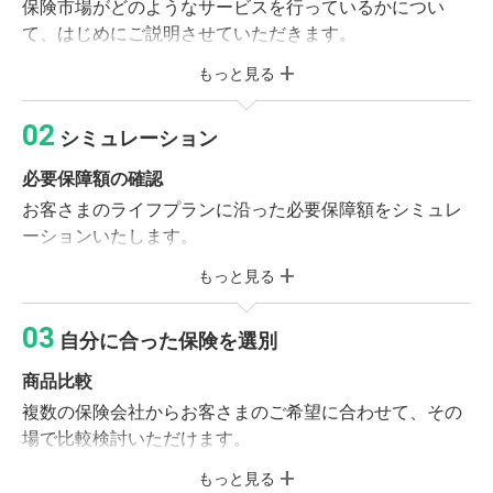
保険市場がどのようなサービスを行っているかについ
て、はじめにご説明させていただきます。
もっと見る
必要書類のご記入
個人情報同意書・受付カードへのご記入をお願いいたし
シミュレーション
ます。
必要保障額の確認
ライフプランニング
お客さまのライフプランに沿った必要保障額をシミュレ
お客さまの加入目的、収入、財産やご家族構成などをお
ーションいたします。
伺いします。
もっと見る
保険のご説明
※現在ご加入の保険がある方
保険の基本形や社会保障制度をご確認いただき、お客さ
ご加入中の保険証券または契約内容が確認できる資料
自分に合った保険を選別
まに合った保障プランを作成いたします。
をお持ちください。
商品比較
複数の保険会社からお客さまのご希望に合わせて、その
保険診断サービス（無料）
場で比較検討いただけます。
相談前に保険市場の「folderアプリ」に保険証券
を保存していただくと、オプションで保険診断サ
もっと見る
商品選別・調整