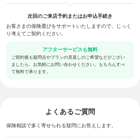
ービスをご利用いただけます。 加入している保険
お客さまのご予算やご希望に合わせてプランの調整を行
の保険料や保障内容が適正なのか、スムーズに保
います。気に入った商品をお選びください。
次回のご来店予約またはお申込手続き
険の見直しができ相談時間の短縮にもなります。
お客さまの保険選びをサポートいたしますので、じっく
り考えてご契約ください。
アフターサービスも無料
ご契約後も疑問点やプランの見直しのご希望などがござい
ましたら、お気軽にお問い合わせください。もちろんすべ
て無料で承ります。
よくあるご質問
保険相談で多く寄せられる疑問にお答えします。