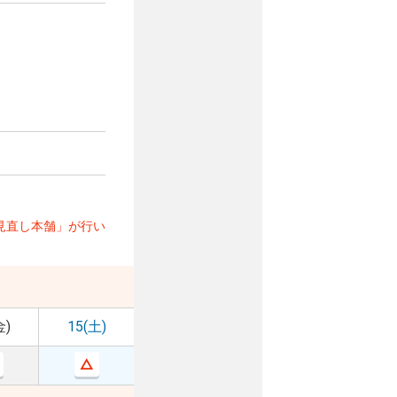
見直し本舗」が行い
金)
15(土)