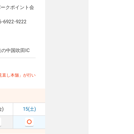
パークポイント会
22-9222
の中国吹田IC
見直し本舗」が行い
金)
15(土)