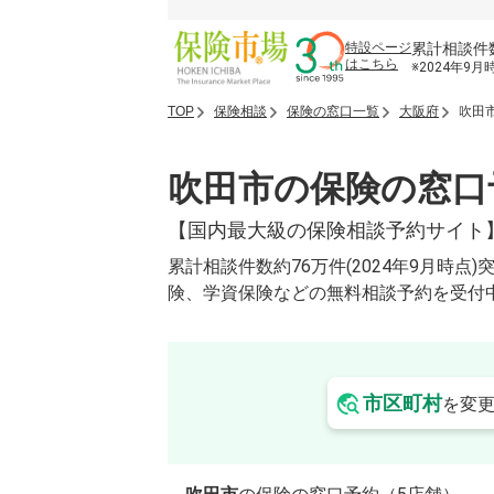
累計相談件
特設ページ
はこちら
※2024年9月
TOP
保険相談
保険の窓口一覧
大阪府
吹田
吹田市の保険の窓口
【国内最大級の保険相談予約サイト
累計相談件数約76万件(2024年9月
険、学資保険などの無料相談予約を受付
市区町村
を変