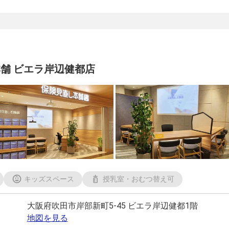
舗 ビエラ岸辺健都店
キッズスペース
授乳室・おむつ替え可
大阪府吹田市岸部新町5-45 ビエラ岸辺健都1階
地図を見る