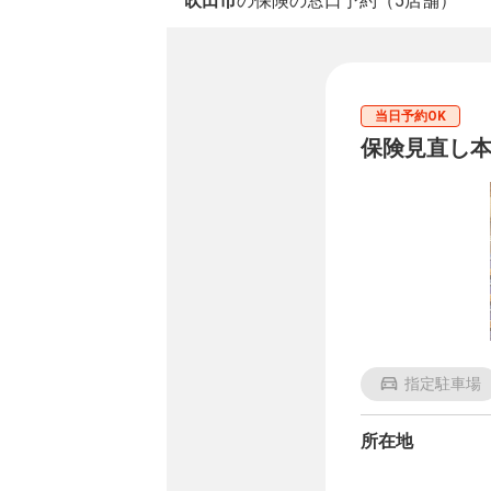
吹田市
の保険の窓口予約（5店舗）
当日予約OK
保険見直し本
指定駐車場
所在地