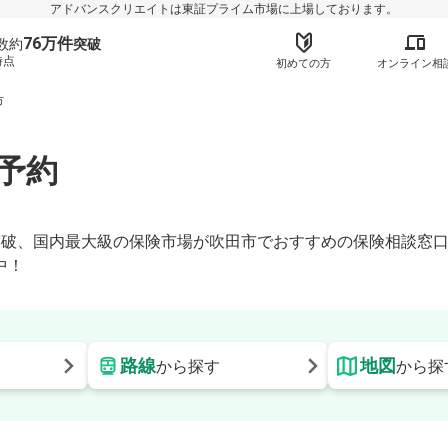
アドバンスクリエイトは東証プライム市場に上場しております。
76万件
数約
突破
時点
初めての方
オンライン相
市
予約
】
時点)突破、国内最大級の保険市場が吹田市でおすすめの保険相談
中！
路線
地図
更
から探す
から探