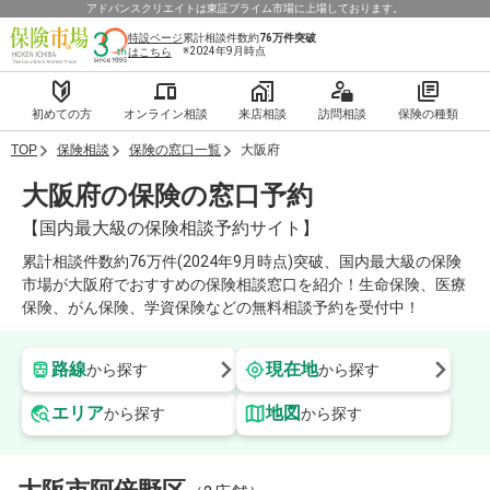
アドバンスクリエイトは東証プライム市場に上場しております。
特設ページ
累計相談件数約
76万件
突破
※2024年9月時点
はこちら
初めての方
オンライン相談
来店相談
訪問相談
保険の種類
TOP
保険相談
保険の窓口一覧
大阪府
大阪府の保険の窓口予約
【国内最大級の保険相談予約サイト】
累計相談件数約76万件(2024年9月時点)突破、国内最大級の保険
市場が大阪府でおすすめの保険相談窓口を紹介！生命保険、医療
保険、がん保険、学資保険などの無料相談予約を受付中！
路線
現在地
から探す
から探す
エリア
地図
から探す
から探す