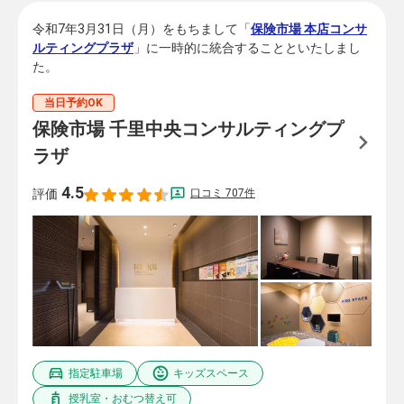
令和7年3月31日（月）をもちまして「
保険市場 本店コンサ
ルティングプラザ
」に一時的に統合することといたしまし
た。
当日予約OK
保険市場 千里中央コンサルティングプ
ラザ
4.5
口コミ 707件
評価
指定駐車場
キッズスペース
授乳室・おむつ替え可