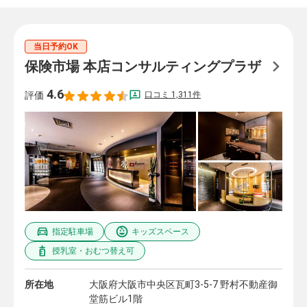
当日予約OK
保険市場 本店コンサルティングプラザ
4.6
口コミ 1,311件
評価
指定駐車場
キッズスペース
授乳室・おむつ替え可
所在地
大阪府大阪市中央区瓦町3-5-7 野村不動産御
堂筋ビル1階