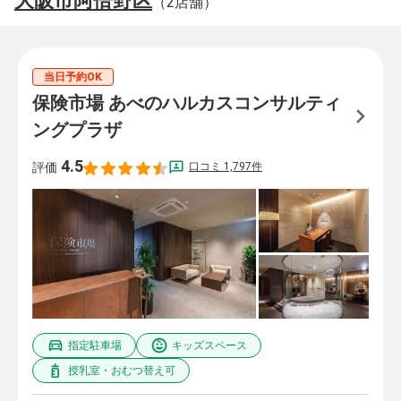
大阪市阿倍野区
（2店舗）
当日予約OK
保険市場 あべのハルカスコンサルティ
ングプラザ
4.5
口コミ 1,797件
評価
指定駐車場
キッズスペース
授乳室・おむつ替え可