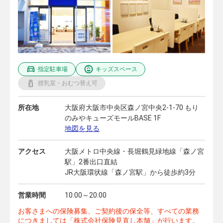
指定駐車場
キッズスペース
授乳室・おむつ替え可
所在地
大阪府大阪市中央区森ノ宮中央2-1-70 もり
のみやキューズモールBASE 1F
地図を見る
アクセス
大阪メトロ中央線・長堀鶴見緑地線「森ノ宮
駅」2番出口直結
JR大阪環状線「森ノ宮駅」から徒歩約3分
営業時間
10:00～20:00
お客さまへの保険募集、ご契約後の保全等、すべての業務
につきましては「株式会社保険見直し本舗」が行います。