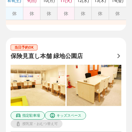
8/8(土)
9(日)
10(月)
11(火)
12(水)
13(木)
14(金)
当日予約OK
保険見直し本舗 緑地公園店
指定駐車場
キッズスペース
授乳室・おむつ替え可